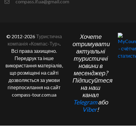
compass.if.ua@gmail.com
Хочете
© 2012-2026
Туристична
отримувати
компанія «Компас-Тур»
.
актуальні
Всі права захищено.
туристичні
Передрук та інше
новини в
використання матеріалів,
месенджер?
що розміщені на сайті
Підписуйтеся
дозволяється за умови
на наш
гіперпосилання на сайт
канал
compass-tour.com.ua
Telegram
або
Viber
!