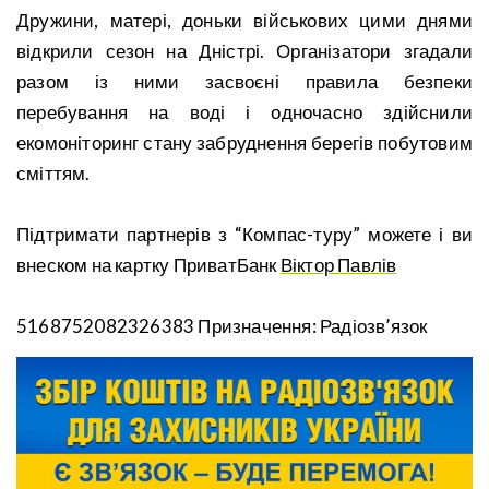
Дружини, матері, доньки військових цими днями
відкрили сезон на Дністрі. Організатори згадали
разом із ними засвоєні правила безпеки
перебування на воді і одночасно здійснили
екомоніторинг стану забруднення берегів побутовим
сміттям.
Підтримати партнерів з “Компас-туру” можете і ви
внеском на картку ПриватБанк
Віктор Павлів
5168752082326383 Призначення: Радіозв’язок