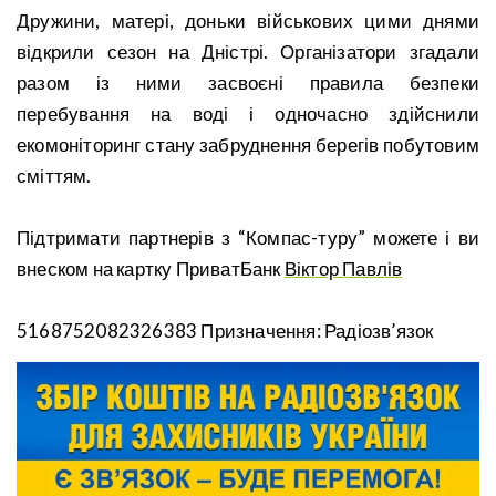
Дружини, матері, доньки військових цими днями
відкрили сезон на Дністрі. Організатори згадали
разом із ними засвоєні правила безпеки
перебування на воді і одночасно здійснили
екомоніторинг стану забруднення берегів побутовим
сміттям.
Підтримати партнерів з “Компас-туру” можете і ви
внеском на картку ПриватБанк
Віктор Павлів
5168752082326383 Призначення: Радіозв’язок