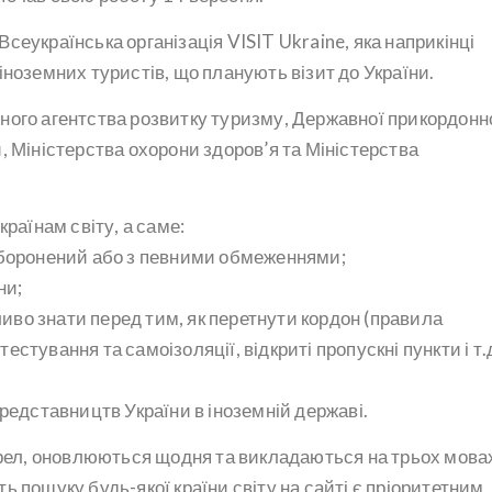
еукраїнська організація VISIT Ukraine, яка наприкінці
іноземних туристів, що планують візит до України.
ного агентства розвитку туризму, Державної прикордонн
, Міністерства охорони здоров’я та Міністерства
раїнам світу, а саме:
аборонений або з певними обмеженнями;
ни;
жливо знати перед тим, як перетнути кордон (правила
тування та самоізоляції, відкриті пропускні пункти і т.д
редставництв України в іноземній державі.
ерел, оновлюються щодня та викладаються на трьох мовах
сть пошуку будь-якої країни світу на сайті є пріоритетним