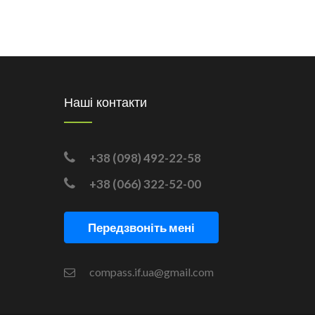
Наші контакти
+38 (098) 492-22-58
+38 (066) 322-52-00
Передзвоніть мені
compass.if.ua@gmail.com