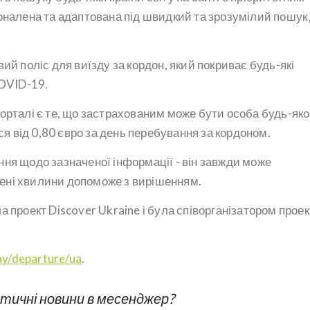
оналена та адаптована під швидкий та зрозумілий пошук
ий поліс для виїзду за кордон, який покриває будь-які
COVID-19.
орталі є те, що застрахованим може бути особа будь-яко
ся від 0,80 євро за день перебування за кордоном.
ня щодо зазначеної інформації - він завжди може
ічені хвилини допоможе з вирішенням.
 проект Discover Ukraine і була співорганізатором проек
day/departure/ua
.
ичні новини в месенджер?