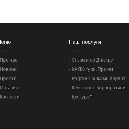
Меню
Наші послуги
 Про нас
- Сплави по Дністру
 Новини
- КАЯК-тури,
Прокат
 Прокат
- Рафтинг річками Карпат
 Магазин
- Кейтеринг,
Корпоративи
 Контакти
- Екскурсії