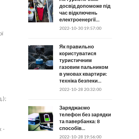
досвід допоможе під
час відключень
електроенергії...
2022-10-30 19:57:00
ої
Як правильно
користуватися
туристичним
газовим пальником
в умовах квартири:
техніка безпеки...
2022-10-28 20:32:00
.);
Заряджаємо
телефон без зарядки
та павербанка: 8
способів...
 -
2022-10-28 19:56:00