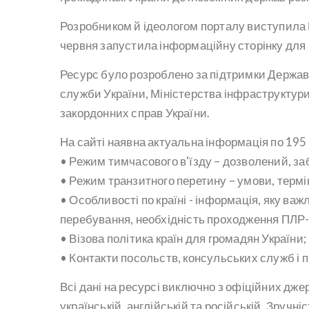
Розробником й ідеологом порталу виступила Вс
червня запустила інформаційну сторінку для 
Ресурс було розроблено за підтримки Держав
служби України, Міністерства інфраструктури
закордонних справ України.
На сайті наявна актуальна інформація по 195 к
• Режим тимчасового в'їзду – дозволений, з
• Режим транзитного перетину – умови, термі
• Особливості по країні - інформація, яку ва
перебування, необхідність проходження ПЛР-тес
• Візова політика країн для громадян України;
• Контакти посольств, консульських служб і п
Всі дані на ресурсі виключно з офіційних дж
українській, англійській та російській. Зручні