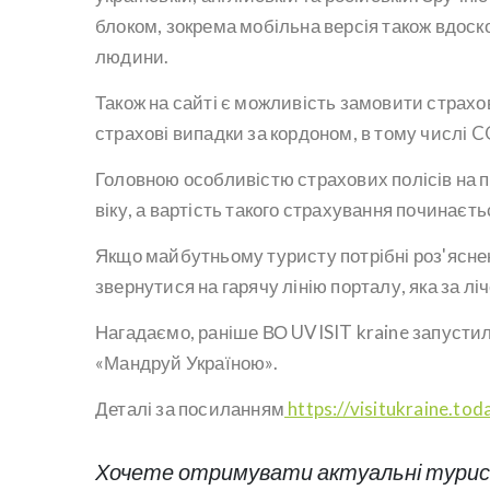
блоком, зокрема мобільна версія також вдоск
людини.
Також на сайті є можливість замовити страхов
страхові випадки за кордоном, в тому числі 
Головною особливістю страхових полісів на п
віку, а вартість такого страхування починаєть
Якщо майбутньому туристу потрібні роз'яснен
звернутися на гарячу лінію порталу, яка за л
Нагадаємо, раніше ВО UVISIT kraine запустила
«Мандруй Україною».
Деталі за посиланням
https://visitukraine.to
Хочете отримувати актуальні турист