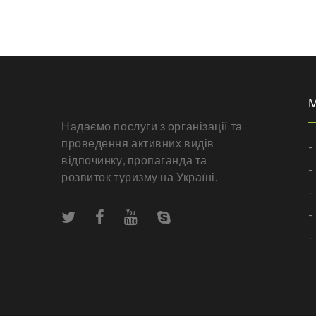
Надаємо послуги з організації та
проведення активних видів
-
відпочинку, пропаганда та
-
розвиток туризму на Україні.
-
-
-