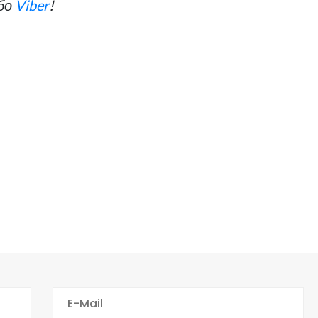
бо
Viber
!