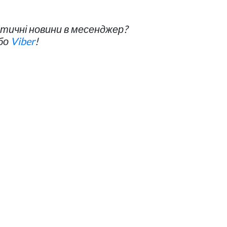
ичні новини в месенджер?
бо
Viber
!