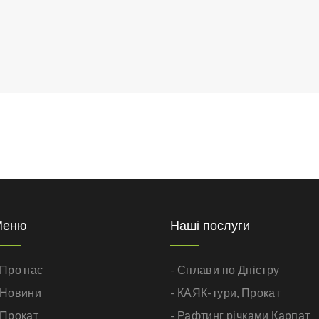
Меню
Наші послуги
 Про нас
- Сплави по Дністру
 Новини
- КАЯК-тури,
Прокат
 Прокат
- Рафтинг річками Карпат