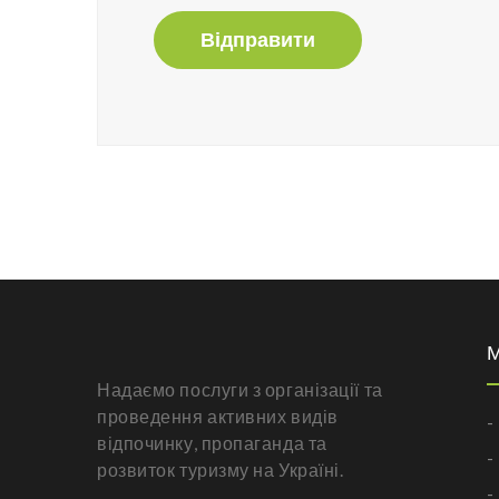
Відправити
Надаємо послуги з організації та
проведення активних видів
-
відпочинку, пропаганда та
-
розвиток туризму на Україні.
-