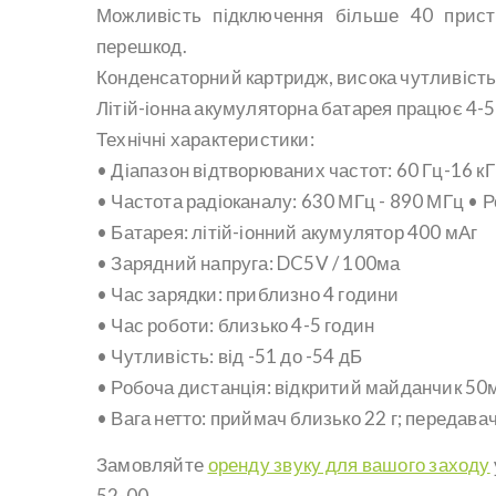
Можливість підключення більше 40 прист
перешкод.
Конденсаторний картридж, висока чутливість,
Літій-іонна акумуляторна батарея працює 4-5
Технічні характеристики:
• Діапазон відтворюваних частот: 60 Гц-16 к
• Частота радіоканалу: 630 МГц - 890 МГц • Р
• Батарея: літій-іонний акумулятор 400 мАг
• Зарядний напруга: DC5V / 100ма
• Час зарядки: приблизно 4 години
• Час роботи: близько 4-5 годин
• Чутливість: від -51 до -54 дБ
• Робоча дистанція: відкритий майданчик 50
• Вага нетто: приймач близько 22 г; передавач
Замовляйте
оренду звуку для вашого заходу
52-00