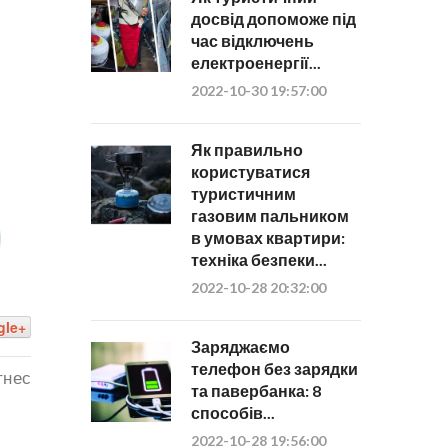
досвід допоможе під
час відключень
електроенергії...
2022-10-30 19:57:00
Як правильно
користуватися
туристичним
газовим пальником
в умовах квартири:
техніка безпеки...
2022-10-28 20:32:00
gle+
Заряджаємо
телефон без зарядки
тнес
та павербанка: 8
способів...
2022-10-28 19:56:00