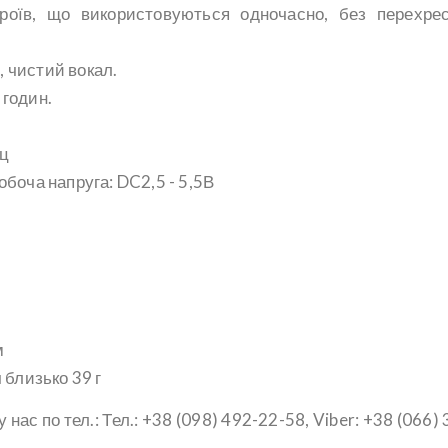
роїв, що використовуються одночасно, без перехре
 чистий вокал.
 годин.
Гц
обоча напруга: DC2,5 - 5,5В
м
 близько 39 г
у нас по тел.: Тел.: +38 (098) 492-22-58, Viber: +38 (066)