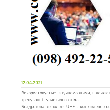
12.04.2021
Використовується з гучномовцями, підсилюв
тренувань і туристичного гіда.
Бездротова технологія UHF з низьким енергосп