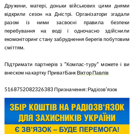
Дружини, матері, доньки військових цими днями
відкрили сезон на Дністрі. Організатори згадали
разом із ними засвоєні правила безпеки
перебування на воді і одночасно здійснили
екомоніторинг стану забруднення берегів побутовим
сміттям.
Підтримати партнерів з “Компас-туру” можете і ви
внеском на картку ПриватБанк
Віктор Павлів
5168752082326383 Призначення: Радіозв’язок