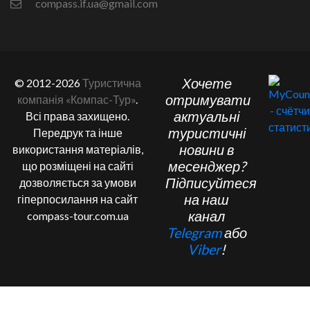
compass.if.ua@gmail.com
Хочете
© 2012-2026
Туристична
отримувати
компанія «Компас-Тур»
.
актуальні
Всі права захищено.
туристичні
Передрук та інше
новини в
використання матеріалів,
месенджер?
що розміщені на сайті
Підписуйтеся
дозволяється за умови
на наш
гіперпосилання на сайт
канал
compass-tour.com.ua
Telegram
або
Viber
!