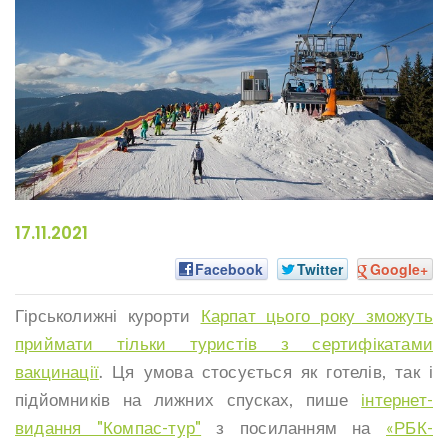
17.11.2021
Facebook
Twitter
Google+
Гірськолижні курорти
Карпат цього року зможуть
приймати тільки туристів з сертифікатами
вакцинації
. Ця умова стосується як готелів, так і
підйомників на лижних спусках, пише
інтернет-
видання "Компас-тур"
з посиланням на
«РБК-