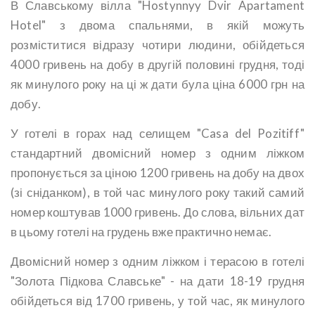
В Славському вілла "Hostynnyy Dvir Apartament
Hotel" з двома спальнями, в якій можуть
розміститися відразу чотири людини, обійдеться
4000 гривень на добу в другій половині грудня, тоді
як минулого року на ці ж дати була ціна 6000 грн на
добу.
У готелі в горах над селищем "Casa del Pozitiff"
стандартний двомісний номер з одним ліжком
пропонується за ціною 1200 гривень на добу на двох
(зі сніданком), в той час минулого року такий самий
номер коштував 1000 гривень. До слова, вільних дат
в цьому готелі на грудень вже практично немає.
Двомісний номер з одним ліжком і терасою в готелі
"Золота Підкова Славське" - на дати 18-19 грудня
обійдеться від 1700 гривень, у той час, як минулого