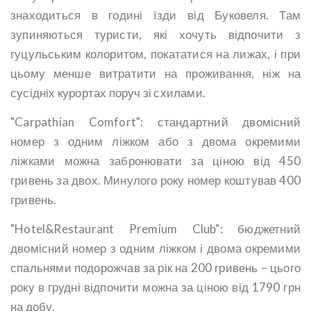
знаходиться в годині їзди від Буковеля. Там
зупиняються туристи, які хочуть відпочити з
гуцульським колоритом, покататися на лижах, і при
цьому менше витратити на проживання, ніж на
сусідніх курортах поруч зі схилами.
"Carpathian Comfort": стандартний двомісний
номер з одним ліжком або з двома окремими
ліжками можна забронювати за ціною від 450
гривень за двох. Минулого року номер коштував 400
гривень.
"Hotel&Restaurant Premium Club": бюджетний
двомісний номер з одним ліжком і двома окремими
спальнями подорожчав за рік на 200 гривень – цього
року в грудні відпочити можна за ціною від 1790 грн
на добу.