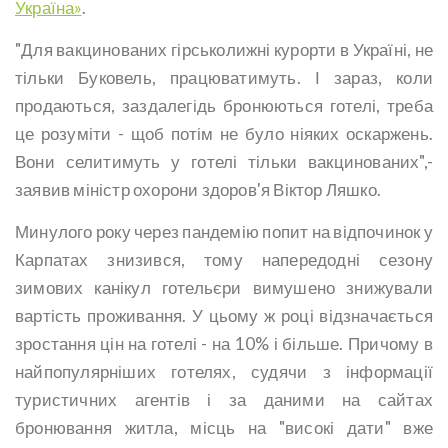
Україна»
.
"Для вакцинованих гірськолижні курорти в Україні, не
тільки Буковель, працюватимуть. І зараз, коли
продаються, заздалегідь бронюються готелі, треба
це розуміти - щоб потім не було ніяких оскаржень.
Вони селитимуть у готелі тільки вакцинованих",-
заявив міністр охорони здоров'я Віктор Ляшко.
Минулого року через пандемію попит на відпочинок у
Карпатах знизився, тому напередодні сезону
зимових канікул готельєри вимушено знижували
вартість проживання. У цьому ж році відзначається
зростання цін на готелі - на 10% і більше. Причому в
найпопулярніших готелях, судячи з інформації
туристичних агентів і за даними на сайтах
бронювання житла, місць на "високі дати" вже