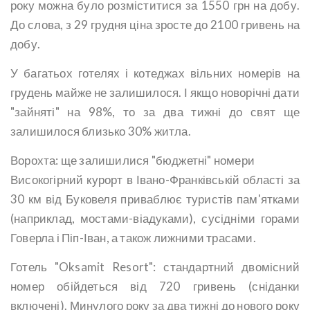
року можна було розміститися за 1550 грн на добу.
До слова, з 29 грудня ціна зросте до 2100 гривень на
добу.
У багатьох готелях і котеджах вільних номерів на
грудень майже не залишилося. І якщо новорічні дати
"зайняті" на 98%, то за два тижні до свят ще
залишилося близько 30% житла.
Ворохта: ще залишилися "бюджетні" номери
Високогірний курорт в Івано-Франківській області за
30 км від Буковеля приваблює туристів пам'ятками
(наприклад, мостами-віадуками), сусідніми горами
Говерла і Піп-Іван, а також лижними трасами.
Готель "Oksamit Resort": стандартний двомісний
номер обійдеться від 720 гривень (сніданки
включені). Минулого року за два тижні до нового року