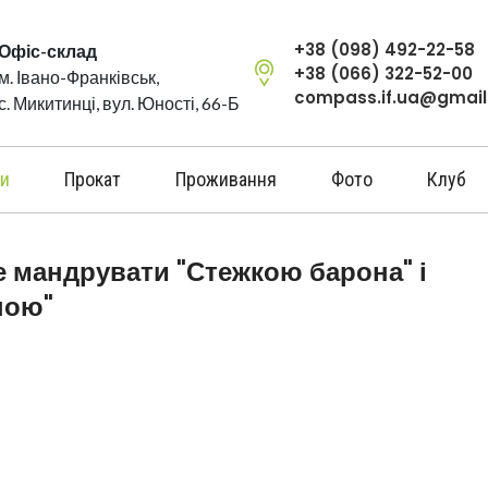
+38 (098) 492-22-58
Офіс-склад
+38 (066) 322-52-00
м. Івано-Франківськ,
compass.if.ua@gmai
с. Микитинці, вул. Юності, 66-Б
и
Прокат
Проживання
Фото
Клуб
е мандрувати "Стежкою барона" і
ною"