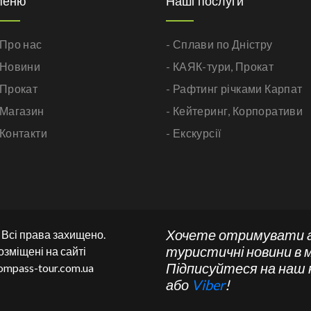
Меню
Наші послуги
 Про нас
- Сплави по Дністру
 Новини
- КАЯК-тури,
Прокат
 Прокат
- Рафтинг річками Карпат
 Магазин
- Кейтеринг,
Корпоративи
 Контакти
- Екскурсії
Хочете отримувати 
. Всі права захищено.
туристичні новини в 
озміщені на сайті
Підписуйтеся на наш
ompass-tour.com.ua
або
Viber
!