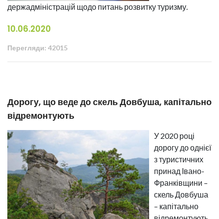
держадміністрацій щодо питань розвитку туризму.
10.06.2020
Перегляди: 42015
Дорогу, що веде до скель Довбуша, капітально
відремонтують
У 2020 році
дорогу до однієї
з туристичних
принад Івано-
Франківщини –
скель Довбуша
– капітально
відремонтують.