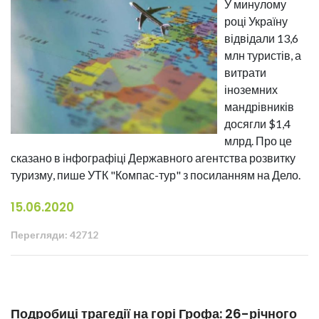
У минулому
році Україну
відвідали 13,6
млн туристів, а
витрати
іноземних
мандрівників
досягли $1,4
млрд. Про це
сказано в інфографіці Державного агентства розвитку
туризму, пише УТК "Компас-тур" з посиланням на Дело.
15.06.2020
Перегляди: 42712
Подробиці трагедії на горі Грофа: 26-річного