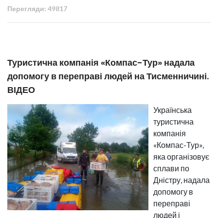
Перегляди: 49817
Туристична компанія «Компас-Тур» надала
допомогу в переправі людей на Тисменничині.
ВІДЕО
Українська
туристична
компанія
«Компас-Тур»,
яка організовує
сплави по
Дністру, надала
допомогу в
переправі
людей і