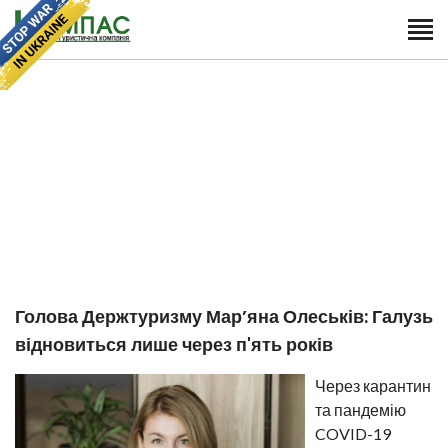
Голова Держтуризму Мар’яна Олеськів: Галузь
відновиться лише через п'ять років
Через карантин
та пандемію
COVID-19