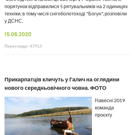
порятунок відправилися 5 рятувальників на 2 одиницях
техніки, в тому числі снігоболотоході "Богун", розповіли
у ДСНС.
15.06.2020
Перегляди: 47913
Прикарпатців кличуть у Галич на оглядини
нового середньовічного човна. ФОТО
Навесні 2019
команда
проєкту