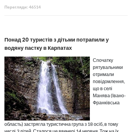
Перегляди: 46514
Понад 20 туристів з дітьми потрапили у
водяну пастку в Карпатах
Спочатку
рятувальники
отримали
повідомлення,
що в селі
Манява (Івано-
Франківська
область) застрягла туристична група з 18 осіб, в тому
числі 3 дітей. Сталося це ввечері 14 червня. Тож на їх