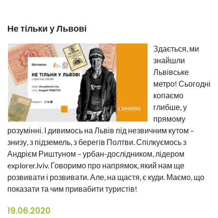
Не тільки у Львові
Здається, ми
знайшли
Львівське
метро! Сьогодні
копаємо
глибше, у
прямому
розумінні. І дивимось на Львів під незвичним кутом –
знизу, з підземель, з берегів Полтви. Спілкуємось з
Андрієм Риштуном – урбан-дослідником, лідером
explorer.lviv. Говоримо про напрямок, який нам ще
розвивати і розвивати. Але, на щастя, є куди. Маємо, що
показати та чим привабити туристів!
19.06.2020