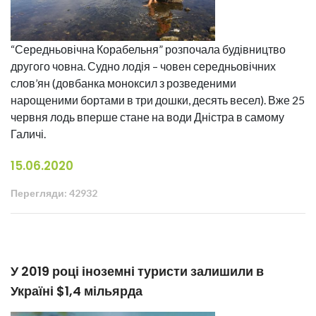
“Середньовічна Корабельня” розпочала будівництво
другого човна. Судно лодія – човен середньовічних
слов’ян (довбанка моноксил з розведеними
нарощеними бортами в три дошки, десять весел). Вже 25
червня лодь вперше стане на води Дністра в самому
Галичі.
15.06.2020
Перегляди: 42932
У 2019 році іноземні туристи залишили в
Україні $1,4 мільярда