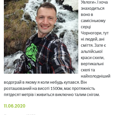
Увлоги». І хоча
знаходиться
воно в
самісінькому
серці
Чорногори, тут
ні людей, ані
сміття. Зате є
альпійської
краси схили,
вертикальні
скелі та
найхолодніший
водограй в якому я коли небудь купався. Він
розташований на висоті 1500м, має протяжність
пятдесят метрів і живиться виключно талим снігом.
11.06.2020