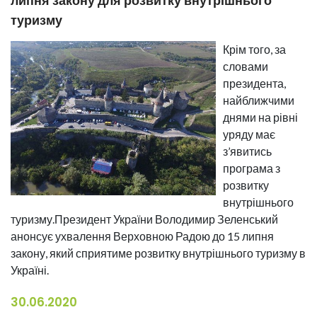
липня закону для розвитку внутрішнього
туризму
Крім того, за
словами
президента,
найближчими
днями на рівні
уряду має
з’явитись
програма з
розвитку
внутрішнього
туризму.Президент України Володимир Зеленський
анонсує ухвалення Верховною Радою до 15 липня
закону, який сприятиме розвитку внутрішнього туризму в
Україні.
30.06.2020