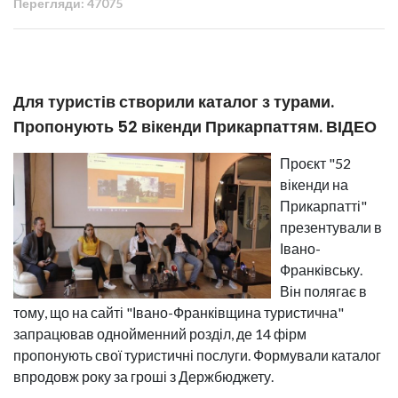
Перегляди: 47075
Для туристів створили каталог з турами.
Пропонують 52 вікенди Прикарпаттям. ВІДЕО
Проєкт "52
вікенди на
Прикарпатті"
презентували в
Івано-
Франківську.
Він полягає в
тому, що на сайті "Івано-Франківщина туристична"
запрацював однойменний розділ, де 14 фірм
пропонують свої туристичні послуги. Формували каталог
впродовж року за гроші з Держбюджету.