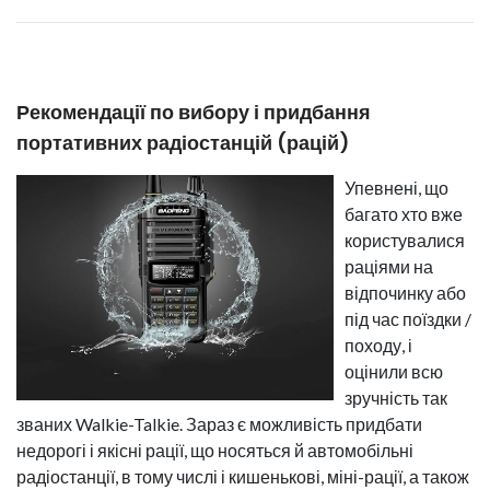
Рекомендації по вибору і придбання
портативних радіостанцій (рацій)
Упевнені, що
багато хто вже
користувалися
раціями на
відпочинку або
під час поїздки /
походу, і
оцінили всю
зручність так
званих Walkie-Talkie. Зараз є можливість придбати
недорогі і якісні рації, що носяться й автомобільні
радіостанції, в тому числі і кишенькові, міні-рації, а також