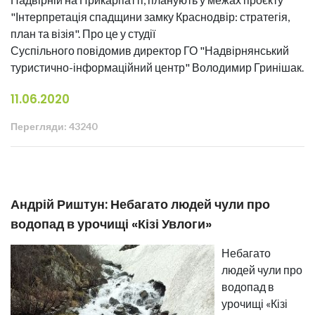
"Інтерпретація спадщини замку Краснодвір: стратегія,
план та візія". Про це у студії
Суспільного повідомив директор ГО "Надвірнянський
туристично-інформаційний центр" Володимир Гринішак.
11.06.2020
Перегляди: 43240
Андрій Риштун: Небагато людей чули про
водопад в урочищі «Кізі Увлоги»
Небагато
людей чули про
водопад в
урочищі «Кізі