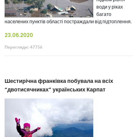
води у ріках
багато
населених пунктів області постраждали від підтоплення.
23.06.2020
Перегляди: 47756
Шестирічна франківка побувала на всіх
“двотисячниках” українських Карпат