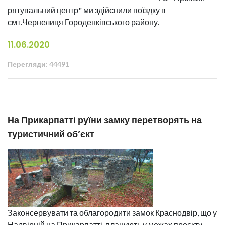
рятувальний центр" ми здійснили поїздку в
смт.Чернелиця Городенківського району.
11.06.2020
Перегляди: 44491
На Прикарпатті руїни замку перетворять на
туристичний об’єкт
Законсервувати та облагородити замок Краснодвір, що у
Надвірній на Прикарпатті, планують у межах проєкту