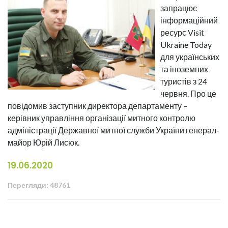
запрацює
інформаційний
ресурс Visit
Ukraine Today
для українських
та іноземних
туристів з 24
червня. Про це
повідомив заступник директора департаменту –
керівник управління організації митного контролю
адміністрації Державної митної служби України генерал-
майор Юрій Лисюк.
19.06.2020
Перегляди: 48761