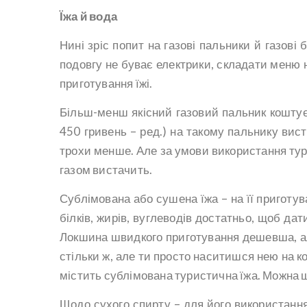
Їжа й вода
Нині зріс попит на газові пальники й газові
подовгу не буває електрики, складати меню н
приготування їжі.
Більш-менш якісний газовий пальник коштує б
450 гривень – ред.) на такому пальнику вист
трохи менше. Але за умови використання тури
газом вистачить.
Сублімована або сушена їжа – на її приготу
білків, жирів, вуглеводів достатньо, щоб да
Локшина швидкого приготування дешевша, але
стільки ж, але ти просто наситишся нею на ко
містить сублімована туристична їжа. Можна щ
Щодо сухого спирту – для його використання