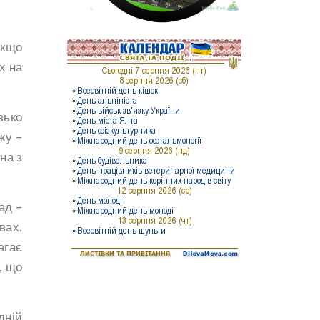
якщо
х на
зько
жу –
на з
ад –
вах.
агає
, що
дній