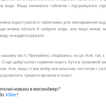
ів води. Якщо змінювати таблетки і підтримувати горі
можна користуватися таблетками для знезараження вод
уди можна поїхати й набрати води, але якщо немає з
 воду чи відфільтрувати.
ашому місті. Принаймні, сподіваюсь на це. Але, так, є 
 Старі-добрі вологі серветки мають бути в тривожній вал
ом. Але, якщо стане вибір між власною чистотою і сит
Це дозволить тримати організм в тонусі.
ичні новини в месенджер?
бо
Viber
!