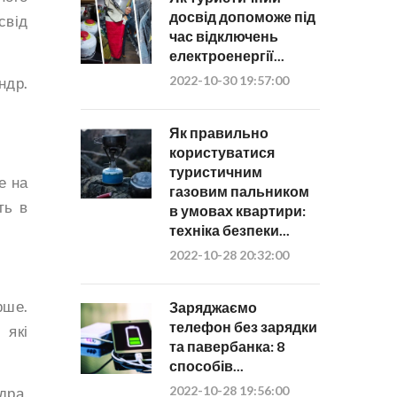
досвід допоможе під
свід
час відключень
електроенергії...
2022-10-30 19:57:00
ндр.
Як правильно
користуватися
туристичним
е на
газовим пальником
ть в
в умовах квартири:
техніка безпеки...
2022-10-28 20:32:00
рше.
Заряджаємо
телефон без зарядки
 які
та павербанка: 8
способів...
2022-10-28 19:56:00
дра,