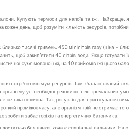
 балони. Купують термоси для напоїв та їжі. Найкраще, 
а кожен день, щоб розуміти кількість ресурсів, потрібни
лизько тисячі гривень. 450 мілілітрів газу (ціна – бли
ачить, щоб закип’ятити 40 літрів води. Якщо готувати ї
стичної сублімованої їжі, на 40 прийомів їжі цього бало
вання потрібно мінімум ресурсів. Там збалансований скл
ти організму усі необхідні речовини в екстремальних умо
 не така поживна. Так, ресурсів для приготування вим
роткий проміжок часу, але організм твій не отримає того
е зробити забас горіхів та енергетичних батончиків.
 достатньо бляшанки, хоча є спеціальні пальники. На о