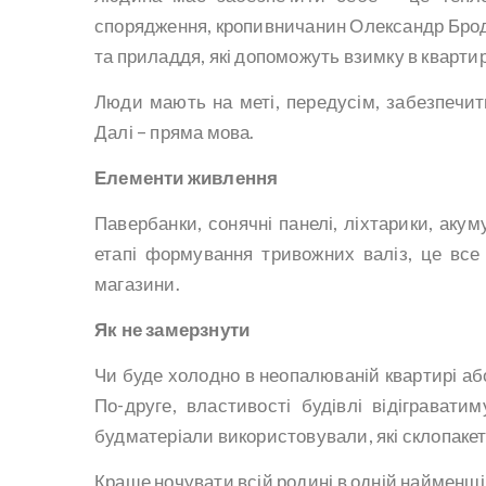
спорядження, кропивничанин Олександр Бро
та приладдя, які допоможуть взимку в квартир
Люди мають на меті, передусім, забезпечит
Далі – пряма мова.
Елементи живлення
Павербанки, сонячні панелі, ліхтарики, акум
етапі формування тривожних валіз, це все
магазини.
Як не замерзнути
Чи буде холодно в неопалюваній квартирі або
По-друге, властивості будівлі відігравати
будматеріали використовували, які склопакет
Краще ночувати всій родині в одній найменшій