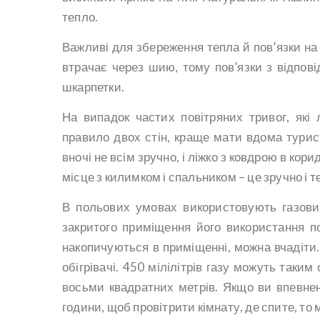
тепло.
Важливі для збереження тепла й пов’язки на 
втрачає через шию, тому пов’язки з відпові
шкарпетки.
На випадок частих повітряних тривог, які
правило двох стін, краще мати вдома турист
вночі не всім зручно, і ліжко з ковдрою в кор
місце з килимком і спальником – це зручно і т
В польових умовах використовують газовий
закритого приміщення його використання по
накопичуються в приміщенні, можна вчадіти.
обігрівачі. 450 мілілітрів газу можуть таки
восьми квадратних метрів. Якщо ви впевнені
години, щоб провітрити кімнату, де спите, то 