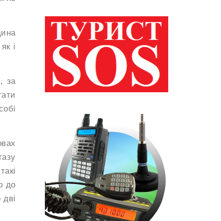
дина
як і
, за
гати
собі
овах
газу
такі
ю до
 дві