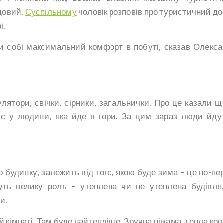
довий.
Суспільному
чоловік розповів про туристичний до
і.
и собі максимальний комфорт в побуті, сказав Олекса
улятори, свічки, сірники, запальнички. Про це казали щ
 є у людини, яка йде в гори. За цим зараз люди йду
 будинку, залежить від того, якою буде зима – це по-пе
муть велику роль – утеплена чи не утеплена будівля,
и.
 кімнаті. Там буде найтепліше. Зручна піжама, тепла ков