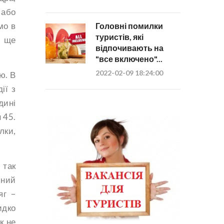
 або
мо в
Головні помилки
туристів, які
є ще
відпочивають на
"все включено"...
2022-02-09 18:24:00
ю. В
ії з
дині
 45.
лки,
 так
ьний
яг –
идко
к не