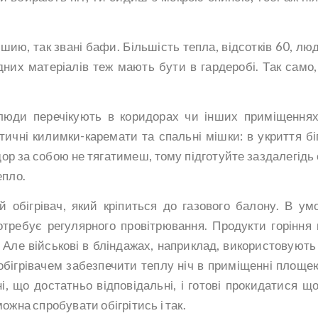
шию, так звані бафи. Більшість тепла, відсотків 60, лю
дних матеріалів теж мають бути в гардеробі. Так само, 
 люди перечікують в коридорах чи інших приміщеннях
ичні килимки-каремати та спальні мішки: в укриття бі
идор за собою не тягатимеш, тому підготуйте заздалегідь 
епло.
 обігрівач, який кріпиться до газового балону. В ум
требує регулярного провітрювання. Продукти горіння 
 Але військові в бліндажах, наприклад, використовують 
м обігрівачем забезпечити теплу ніч в приміщенні площе
, що достатньо відповідальні, і готові прокидатися що
можна спробувати обігрітись і так.