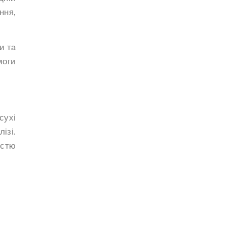
ння,
и та
моги
сухі
ізі.
істю