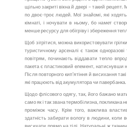
щільно закриті вікна й двері – такий рецепт.
по двоє-троє людей. Мої знайомі, які ходять
кімнаті, і ночувати в ньому, бо намет ство
менше ресурсу для обігріву і збереження тепл
Щоб зігрітися, можна використовувати грілк
туристичному арсеналі є також одноразові т
повітрям, починають віддавати тепло впрод
пакета є пластиковий елемент, натиснувши н
Після повторного кип’ятіння й висихання такі 
які працюють від акумулятора чи павербанка.
Щодо флісового одягу, так, його бажано мати
само як і так звана термобілизна, покликана 
проміжок часу. Крім того, важлива власти
здатність забирати вологу в людини, коли во
висихати прямо на тілі. Натуральні ж ткани