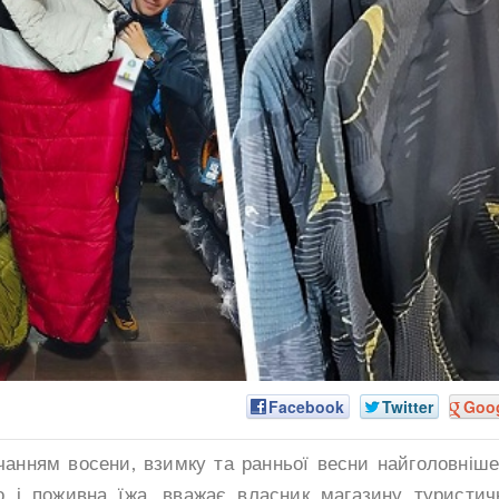
Facebook
Twitter
Goo
чанням восени, взимку та ранньої весни найголовніше
 і поживна їжа, вважає власник магазину туристич