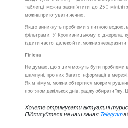
таблетці можна закип’ятити до 250 мілілітр
можна приготувати яєчню.
Якщо виникнуть проблеми з питною водою, 
фільтрами. У Кропивницькому є джерела, к
їздити часто, далеко йти, можна знезаразити
Гігієна
Не думаю, що з цим можуть бути проблеми в н
шампуні, про них багато інформації в мережі.
Як мінімум, можна обтертися мокрим рушник
протягом декількох днів, раджу обирати їжу. 
Хочете отримувати актуальні турист
Підписуйтеся на наш канал
Telegram
а