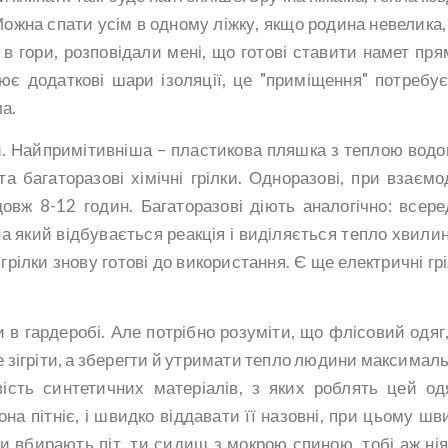
 Можна спати усім в одному ліжку, якщо родина невелика,
 в гори, розповідали мені, що готові ставити намет пря
рює додаткові шари ізоляції, це "приміщення" потребу
а.
и. Найпримітивніша – пластикова пляшка з теплою водо
а багаторазові хімічні грілки. Одноразові, при взаємод
овж 8-12 годин. Багаторазові діють аналогічно: всере
а який відбувається реакція і виділяється тепло хвилин
грілки знову готові до використання. Є ще електричні грі
 в гардеробі. Але потрібно розуміти, що флісовий одяг,
не зігріти, а зберегти й утримати тепло людини максимал
вість синтетичних матеріалів, з яких роблять цей од
на пітніє, і швидко віддавати її назовні, при цьому шв
ни вбирають піт, ти сидиш з мокрою спиною, тобі аж нія