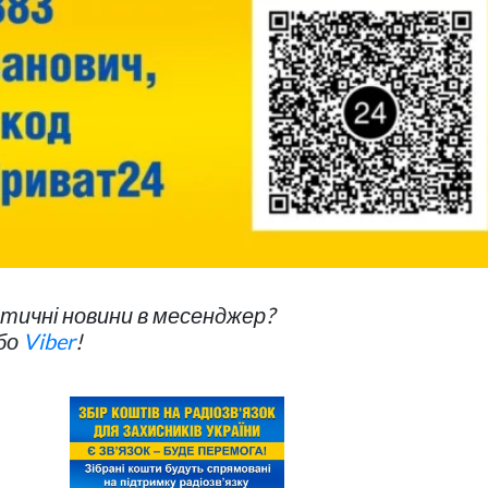
ичні новини в месенджер?
бо
Viber
!