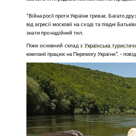
“Війна росії проти України триває. Багато др
від агресії московії на сході та півдні Бат
знати про надійний тил.
Поки основний склад з
Українська туристич
компанії працює на Перемогу України”, – пов