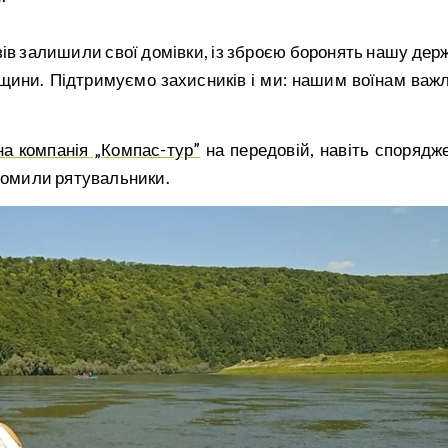
узів залишили свої домівки, із зброєю боронять нашу дер
ьківщини. Підтримуємо захисників і ми: нашим воїнам важ
на компанія „Компас-тур”
на передовій, навіть спорядж
ідомили рятувальники.