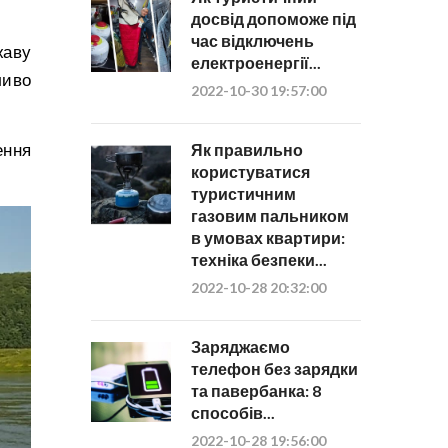
досвід допоможе під
час відключень
жаву
електроенергії...
ливо
2022-10-30 19:57:00
ення
Як правильно
користуватися
туристичним
газовим пальником
в умовах квартири:
техніка безпеки...
2022-10-28 20:32:00
Заряджаємо
телефон без зарядки
та павербанка: 8
способів...
2022-10-28 19:56:00