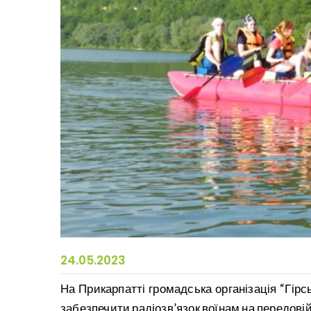
24.05.2023
На Прикарпатті громадська організація “Гір
забезпечити радіозв’язок воїнам на передовій