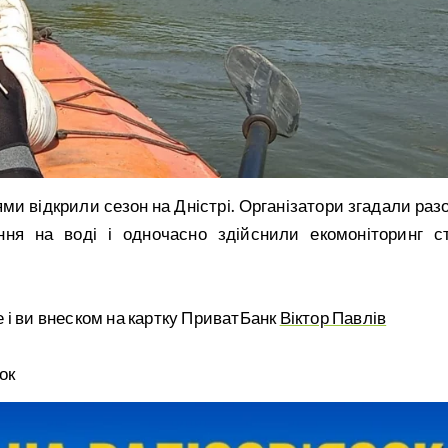
ми відкрили сезон на Дністрі. Організатори згадали разо
ня на воді і одночасно здійснили екомоніторинг с
 і ви внеском на картку ПриватБанк
Віктор Павлів
ок