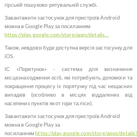
гірській пошуково-рятувальній службі.
Завантажити застосунок для пристроїв Android
можна в Google Play за посиланням
https://play.google.com/store/apps/details...
Також, невдовзі буде доступна версія застосунку для
iOS.
ІС «Порятунок» - система для визначення
місцезнаходження осіб, які потребують допомоги та
покращення процесу їх порятунку під час нещасних
випадків (особливо в місцях віддалених від
населених пунктів як от гори та ліси).
Завантажити застосунок для пристроїв Android
можна в Google Play за
посиланням
https://play.google.com/store/apps/details