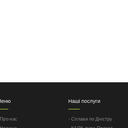
Меню
Наші послуги
 Про нас
- Сплави по Дністру
 Новини
- КАЯК-тури,
Прокат