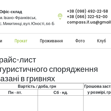
+38 (098) 492-22-58
Офіс-склад
+38 (066) 322-52-00
м. Івано-Франківськ,
compass.if.ua@gmai
с. Микитинці, вул. Юності, 66-Б
и
Прокат
Проживання
Фото
Клуб
райс-лист
 туристичного спорядження
азані в гривнях
Вартість / доба, грн
Грошова заст
у розмірі
, г
Пн - пт.
Сб - нд.