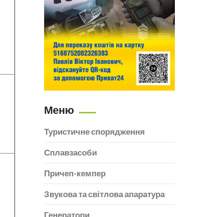
Меню
Туристичне спорядження
Сплавзасоби
Причеп-кемпер
Звукова та світлова апаратура
Генератори