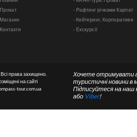
 Прокат
- Рафтинг річками Карпат
 Магазин
- Кейтеринг,
Корпоративи
 Контакти
- Екскурсії
Хочете отримувати 
. Всі права захищено.
туристичні новини в 
озміщені на сайті
Підписуйтеся на наш
ompass-tour.com.ua
або
Viber
!