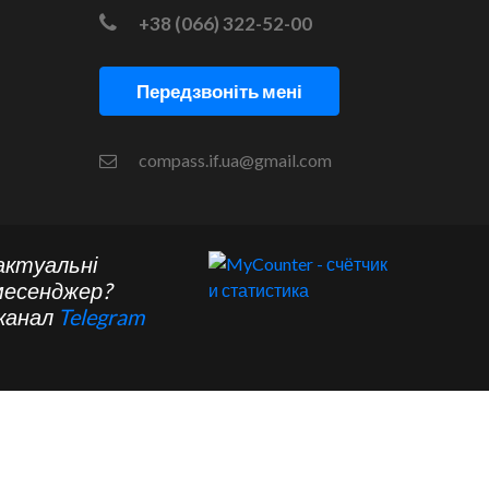
+38 (066) 322-52-00
Передзвоніть мені
compass.if.ua@gmail.com
актуальні
месенджер?
 канал
Telegram