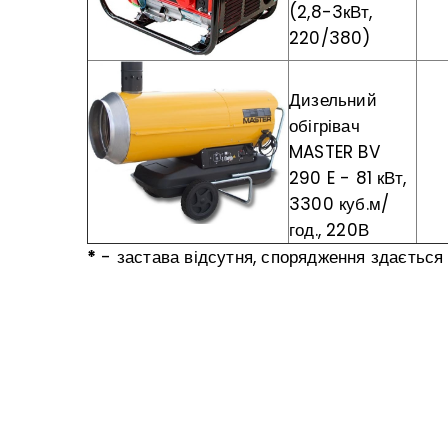
(2,8-3кВт,
220/380)
Дизельний
обігрівач
MASTER BV
290 E - 81 кВт,
3300 куб.м/
год., 220В
*
- застава відсутня, спорядження здається 