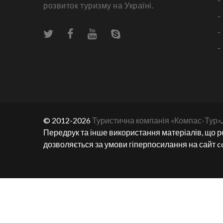
розвиток туризму на Україні.
-
-
-
© 2012-2026
Туристична компанія «Компас-Тур»
Передрук та інше використання матеріалів, що р
дозволяється за умови гіперпосилання на сайт c