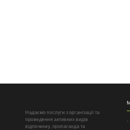
Надаємо послуги з організації та
проведення активних видів
-
відпочинку, пропаганда та
-