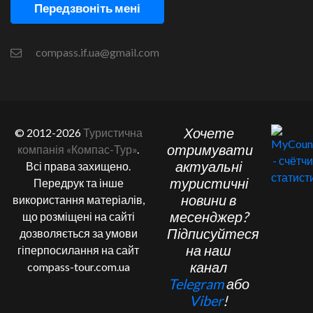
Передзвоніть мені
compass.if.ua@gmail.com
Хочете
© 2012-2026
Туристична
отримувати
компанія «Компас-Тур»
.
актуальні
Всі права захищено.
туристичні
Передрук та інше
новини в
використання матеріалів,
месенджер?
що розміщені на сайті
Підписуйтеся
дозволяється за умови
на наш
гіперпосилання на сайт
канал
compass-tour.com.ua
Telegram
або
Viber
!