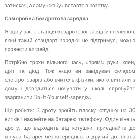
затискач, а саму «жабу» вставте в розетку.
Саморобна бездротова зарядка
Якщо у вас є станція бездротової зарядки і телефон,
який такий стандарт зарядки не підтримує, можна
провести апгрейд.
Потрібно трохи вільного часу, «прямі» руки, клей,
дріт та діод. Тож якщо ви завідувач складом
електротоварів або вчитель фізики, якого вигнали з
дому і доводиться ночувати у школі, спробуйте
зварганити Do-It-Yourself-зарядку.
Що робити: З дроту зробіть плоску котушку на 30
витків і наклейте на батарею телефону. Один кінець
дроту, що відходить від котушки, приєднайте до
мінуса батареї безпосередньо, а другий до плюса