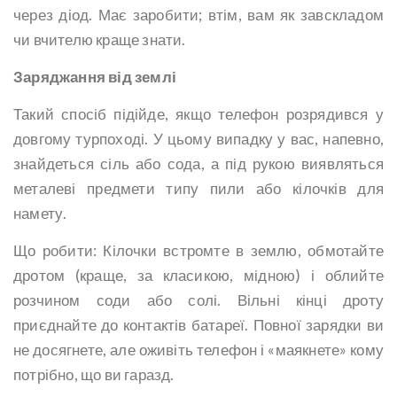
через діод. Має заробити; втім, вам як завскладом
чи вчителю краще знати.
Заряджання від землі
Такий спосіб підійде, якщо телефон розрядився у
довгому турпоході. У цьому випадку у вас, напевно,
знайдеться сіль або сода, а під рукою виявляться
металеві предмети типу пили або кілочків для
намету.
Що робити: Кілочки встромте в землю, обмотайте
дротом (краще, за класикою, мідною) і облийте
розчином соди або солі. Вільні кінці дроту
приєднайте до контактів батареї. Повної зарядки ви
не досягнете, але оживіть телефон і «маякнете» кому
потрібно, що ви гаразд.