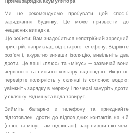
Пряма зарядка акумулятора
Ми не рекомендуємо пробувати цей спосіб
заряджання будинку. Це може призвести до
нещасних випадків.
Що робити: Вам знадобиться непотрібний зарядний
пристрій, наприклад, від старого телефону. Відріжте
роз’єм і, акуратно знявши ізоляцію, вивільніть два
дроти. Це ваші «плюс» та «мінус» — зазвичай вони
червоного та синього кольору відповідно. Якщо ні,
перевірте полярність у склянці із солоною водою:
увімкніть зарядку в мережу і по черзі зануріть дроти
у склянку. Від мінуса вода завирує.
Вийміть батарею з телефону та приєднайте
підготовлені дроти до відповідних контактів на ній
(плюс та мінус там підписані), закріпивши скотчем.