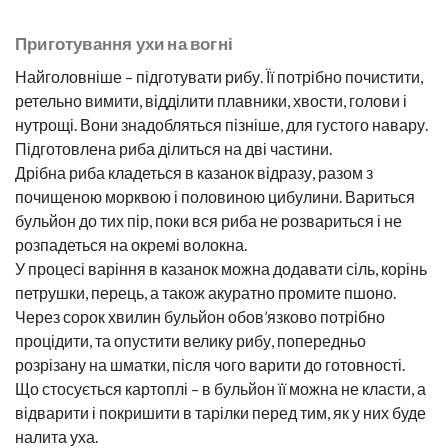
Приготування ухи на вогні
Найголовніше – підготувати рибу. Її потрібно почистити,
ретельно вимити, відділити плавники, хвости, голови і
нутрощі. Вони знадобляться пізніше, для густого навару.
Підготовлена риба ділиться на дві частини.
Дрібна риба кладеться в казанок відразу, разом з
почищеною морквою і половиною цибулини. Вариться
бульйон до тих пір, поки вся риба не розвариться і не
розпадеться на окремі волокна.
У процесі варіння в казанок можна додавати сіль, корінь
петрушки, перець, а також акуратно промите пшоно.
Через сорок хвилин бульйон обов’язково потрібно
процідити, та опустити велику рибу, попередньо
розрізану на шматки, після чого варити до готовності.
Що стосується картоплі – в бульйон її можна не класти, а
відварити і покришити в тарілки перед тим, як у них буде
налита уха.