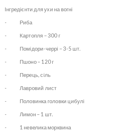
Інгредієнти для ухи на вогні
- Риба
- Картопля – 300 г
- Помідори-черрі – 3-5 шт.
- Пшоно – 120 г
- Перець, сіль
- Лавровий лист
- Половинка головки цибулі
- Лимон – 1 шт.
- 1 невелика морквина