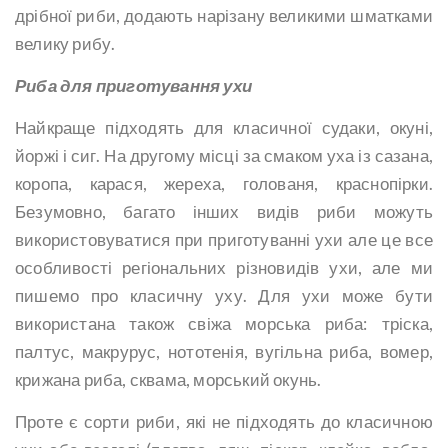
дрібної риби, додають нарізану великими шматками
велику рибу.
Риба для приготування ухи
Найкраще підходять для класичної судаки, окуні,
йоржі і сиг. На другому місці за смаком уха із сазана,
коропа, карася, жереха, голованя, краснопірки.
Безумовно, багато інших видів риби можуть
використовуватися при приготуванні ухи але це все
особливості регіональних різновидів ухи, але ми
пишемо про класичну уху. Для ухи може бути
використана також свіжа морська риба: тріска,
палтус, макрурус, нототенія, вугільна риба, вомер,
крижана риба, сквама, морський окунь.
Проте є сорти риби, які не підходять до класичною