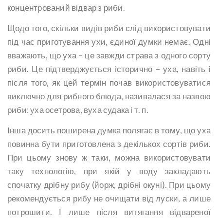
концентрований відвар з риби.
Щодо того, скільки видів риби слід використовувати
під час приготування ухи, єдиної думки немає. Одні
вважають, що уха – це завжди страва з одного сорту
риби. Це підтверджується історично – уха, навіть і
після того, як цей термін почав використовуватися
виключно для рибного блюда, називалася за назвою
риби: уха осетрова, вуха судака і т. п.
Інша досить поширена думка полягає в тому, що уха
повинна бути приготовлена з декількох сортів риби.
При цьому знову ж таки, можна використовувати
таку технологію, при якій у воду закладають
спочатку дрібну рибу (йорж, дрібні окуні). При цьому
рекомендується рибу не очищати від луски, а лише
потрошити. І лише після витягання відвареної