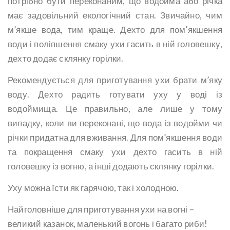
потрібно бути переконаним, що водойма або річка
має задовільний екологічний стан. Звичайно, чим
м’якше вода, тим краще. Дехто для пом’якшення
води і поліпшення смаку ухи гасить в ній головешку,
дехто додає склянку горілки.
Рекомендується для приготування ухи брати м’яку
воду. Дехто радить готувати уху у воді із
водоймища. Це правильно, але лише у тому
випадку, коли ви переконані, що вода із водойми чи
річки придатна для вживання. Для пом’якшення води
та покращення смаку ухи дехто гасить в ній
головешку із вогню, а інші додають склянку горілки.
Уху можна їсти як гарячою, так і холодною.
Найголовніше для приготування ухи на вогні –
великий казанок, маленький вогонь і багато риби!