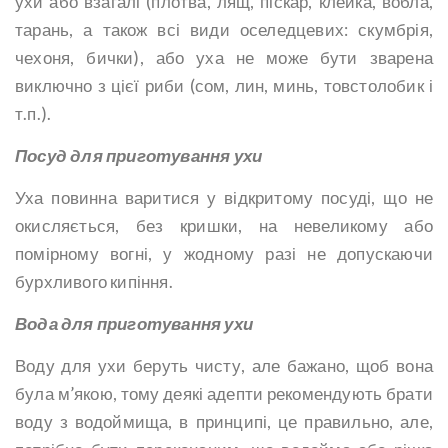
ухи або взагалі (плотва, лящ, піскар, клейка, вобла,
тарань, а також всі види оселедцевих: скумбрія,
чехоня, бички), або уха не може бути зварена
виключно з цієї риби (сом, лин, минь, товстолобик і
т.п.).
Посуд для приготування ухи
Уха повинна варитися у відкритому посуді, що не
окисляється, без кришки, на невеликому або
помірному вогні, у жодному разі не допускаючи
бурхливого кипіння.
Вода для приготування ухи
Воду для ухи беруть чисту, але бажано, щоб вона
була м’якою, тому деякі адепти рекомендують брати
воду з водоймища, в принципі, це правильно, але,