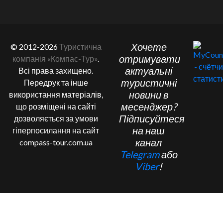
Хочете
© 2012-2026
Туристична
отримувати
компанія «Компас-Тур»
.
актуальні
Всі права захищено.
туристичні
Передрук та інше
новини в
використання матеріалів,
месенджер?
що розміщені на сайті
Підписуйтеся
дозволяється за умови
на наш
гіперпосилання на сайт
канал
compass-tour.com.ua
Telegram
або
Viber
!