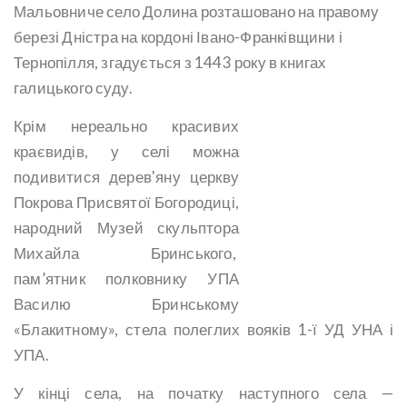
Мальовниче село Долина розташовано на правому
березі Дністра на кордоні Івано-Франківщини і
Тернопілля, згадується з 1443 року в книгах
галицького суду.
Крім нереально красивих
краєвидів, у селі можна
подивитися дерев'яну церкву
Покрова Присвятої Богородиці,
народний Музей скульптора
Михайла Бринського,
пам’ятник полковнику УПА
Василю Бринському
«Блакитному», стела полеглих вояків 1-ї УД УНА і
УПА.
У кінці села, на початку наступного села —