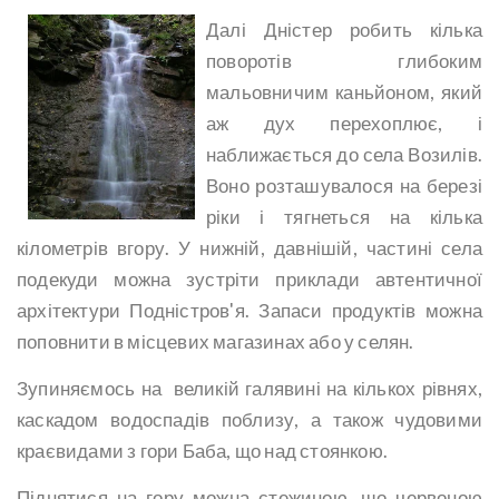
Далі Дністер робить кілька
поворотів глибоким
мальовничим каньйоном, який
аж дух перехоплює, і
наближається до села Возилів.
Воно розташувалося на березі
ріки і тягнеться на кілька
кілометрів вгору. У нижній, давнішій, частині села
подекуди можна зустріти приклади автентичної
архітектури Подністров'я. Запаси продуктів можна
поповнити в місцевих магазинах або у селян.
Зупиняємось на великій галявині на кількох рівнях,
каскадом водоспадів поблизу, а також чудовими
краєвидами з гори Баба, що над стоянкою.
Піднятися на гору можна стежиною, що червоною