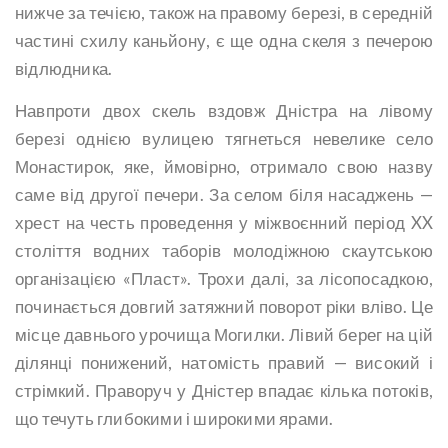
нижче за течією, також на правому березі, в середній
частині схилу каньйону, є ще одна скеля з печерою
відлюдника.
Навпроти двох скель вздовж Дністра на лівому
березі однією вулицею тягнеться невелике село
Монастирок, яке, ймовірно, отримало свою назву
саме від другої печери. За селом біля насаджень —
хрест на честь проведення у міжвоєнний період XX
століття водних таборів молодіжною скаутською
організацією «Пласт». Трохи далі, за лісопосадкою,
починається довгий затяжний поворот ріки вліво. Це
місце давнього урочища Могилки. Лівий берег на цій
ділянці понижений, натомість правий — високий і
стрімкий. Праворуч у Дністер впадає кілька потоків,
що течуть глибокими і широкими ярами.