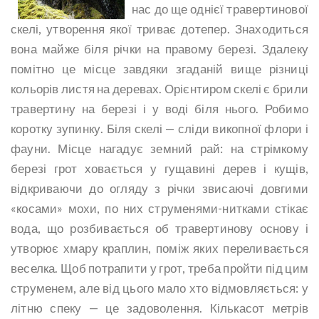
нас до ще однієї травертинової
скелі, утворення якої триває дотепер. Знаходиться
вона майже біля річки на правому березі. Здалеку
помітно це місце завдяки згаданій вище різниці
кольорів листя на деревах. Орієнтиром скелі є брили
травертину на березі і у воді біля нього. Робимо
коротку зупинку. Біля скелі — сліди викопної флори і
фауни. Місце нагадує земний рай: на стрімкому
березі грот ховається у гущавині дерев і кущів,
відкриваючи до огляду з річки звисаючі довгими
«косами» мохи, по них струменями-нитками стікає
вода, що розбивається об травертинову основу і
утворює хмару краплин, поміж яких переливається
веселка. Щоб потрапити у грот, треба пройти під цим
струменем, але від цього мало хто відмовляється: у
літню спеку — це задоволення. Кількасот метрів