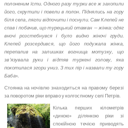
полоненим їсти. Одного разу турки все ж захопили
його, скрутили і повели в полон. Піднялись на гору
біля села, лягли відпочити і поснули. Сам Клепей не
спав і побачив, що турецький отаман — жінка: одяг
вночі розстебнувся і було видно жіночі груди.
Клепей розсердився, що його подужала жінка,
перепалив на залишках вогнища мотузку, що
зв'язувала руки і відтяв туркені голову, яка
покотилася згори униз. З тих пір і назвали ту гору
Баба
».
Стоянка на ночівлю знаходиться на правому березі
за поворотом ріки вправо у колгоспному селі Петрів.
Кілька перших кілометрів
«дикою» ділянкою ріки зі
спокійною течією приводять