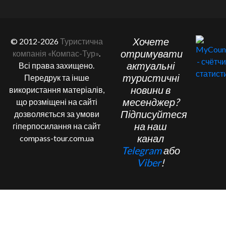
Хочете
© 2012-2026
Туристична
отримувати
компанія «Компас-Тур»
.
актуальні
Всі права захищено.
туристичні
Передрук та інше
новини в
використання матеріалів,
месенджер?
що розміщені на сайті
Підписуйтеся
дозволяється за умови
на наш
гіперпосилання на сайт
канал
compass-tour.com.ua
Telegram
або
Viber
!