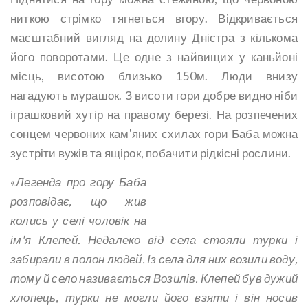
ниткою стрімко тягнеться вгору. Відкривається
масштабний вигляд на долину Дністра з кількома
його поворотами. Це одне з найвищих у каньйоні
місць, висотою близько 150м. Люди внизу
нагадують мурашок. З висоти гори добре видно ніби
іграшковий хутір на правому березі. На розпечених
сонцем червоних кам'яних схилах гори Баба можна
зустріти вужів та ящірок, побачити рідкісні рослини.
«
Легенда про гору Баба
розповідає, що жив
колись у селі чоловік на
ім'я Клепей. Недалеко від села стояли турки і
забирали в полон людей. Із села для них возили воду,
тому й село називається Возилів. Клепей був дужий
хлопець, турки не могли його взяти і він носив