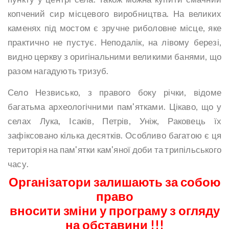
копчений сир місцевого виробництва. На великих
каменях під мостом є зручне риболовне місце, яке
практично не пустує. Неподалік, на лівому березі,
видно церкву з оригінальними великими банями, що
разом нагадують тризуб.
Село Незвисько, з правого боку річки, відоме
багатьма археологічними пам'ятками. Цікаво, що у
селах Лука, Ісаків, Петрів, Уніж, Раковець їх
зафіксовано кілька десятків. Особливо багатою є ця
територія на пам'ятки кам'яної доби та трипільського
часу.
Організатори залишають за собою
право
вносити зміни у програму з огляду
на обставини !!!