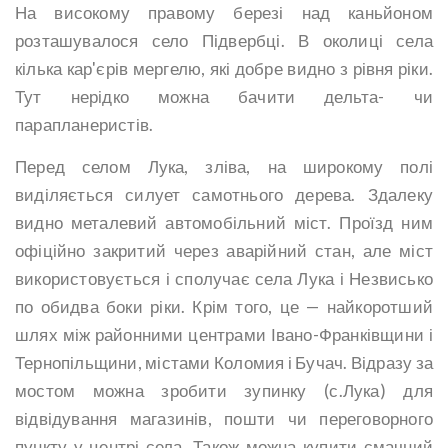
На високому правому березі над каньйоном
розташувалося село Підвербці. В околиці села
кілька кар'єрів мергелю, які добре видно з рівня ріки.
Тут нерідко можна бачити дельта- чи
парапланеристів.
Перед селом Лука, зліва, на широкому полі
виділяється силует самотнього дерева. Здалеку
видно металевий автомобільний міст. Проїзд ним
офіційно закритий через аварійний стан, але міст
використовується і сполучає села Лука і Незвисько
по обидва боки ріки. Крім того, це — найкоротший
шлях між районними центрами Івано-Франківщини і
Тернопільщини, містами Коломия і Бучач. Відразу за
мостом можна зробити зупинку (с.Лука) для
відвідування магазинів, пошти чи переговорного
пункту у центрі села. Також можна купити смачний