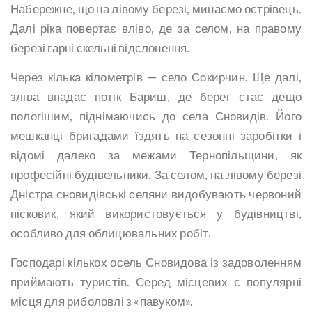
Набережне, що на лівому березі, минаємо острівець.
Далі ріка повертає вліво, де за селом, на правому
березі гарні скельні відслонення.
Через кілька кілометрів — село Сокирчин. Ще далі,
зліва впадає потік Бариш, де берег стає дещо
пологішим, піднімаючись до села Сновидів. Його
мешканці бригадами їздять на сезонні заробітки і
відомі далеко за межами Тернопільщини, як
професійні будівельники. За селом, на лівому березі
Дністра сновидівські селяни видобувають червоний
пісковик, який використовується у будівництві,
особливо для облицювальних робіт.
Господарі кількох осель Сновидова із задоволенням
приймають туристів. Серед місцевих є популярні
місця для риболовлі з «павуком».