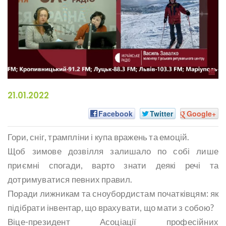
21.01.2022
Facebook
Twitter
Google+
Гори, сніг, трампліни і купа вражень та емоцій.
Щоб зимове дозвілля залишало по собі лише
приємні спогади, варто знати деякі речі та
дотримуватися певних правил.
Поради лижникам та сноубордистам початківцям: як
підібрати інвентар, що врахувати, що мати з собою?
Віце-президент Асоціації професійних