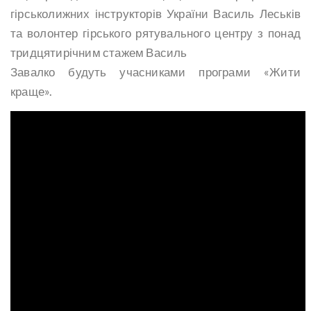
гірськолижних інструкторів України Василь Леськів
та волонтер гірського рятувального центру з понад
тридцятирічним стажем Василь
Завалко будуть учасниками програми «Жити
краще».