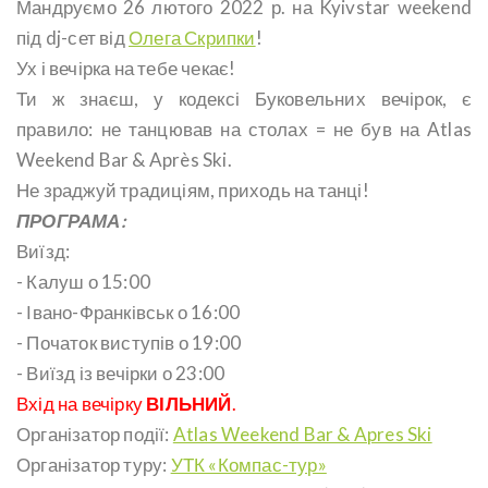
Мандруємо 26 лютого 2022 р. на Kyivstar weekend
під dj-сет від
Олега Скрипки
!
Ух і вечірка на тебе чекає!
Ти ж знаєш, у кодексі Буковельних вечірок, є
правило: не танцював на столах = не був на Atlas
Weekend Bar & Après Ski.
Не зраджуй традиціям, приходь на танці!
ПРОГРАМА:
Виїзд:
- Калуш о 15:00
- Івано-Франківськ о 16:00
- Початок виступів о 19:00
- Виїзд із вечірки о 23:00
Вхід на вечірку
ВІЛЬНИЙ
.
Організатор події:
Atlas Weekend Bar & Apres Ski
Організатор туру:
УТК «Компас-тур»