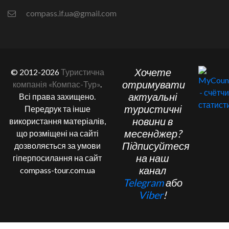
compass.if.ua@gmail.com
Хочете
© 2012-2026
Туристична
отримувати
компанія «Компас-Тур»
.
актуальні
Всі права захищено.
туристичні
Передрук та інше
новини в
використання матеріалів,
месенджер?
що розміщені на сайті
Підписуйтеся
дозволяється за умови
на наш
гіперпосилання на сайт
канал
compass-tour.com.ua
Telegram
або
Viber
!