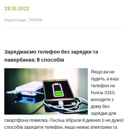
28.10.2022
Перегляди: 243888
Заряджаємо телефон без зарядки та
павербанка: 8 способів
Якщо ви не
лудить, а ваш
телефон не
Nokia 3310,
виходити з
дому без
зарядки для
смартфона помилка. iTechua зібрали 8 дивних (і не дуже)
способів зарядити телефон, якщо немає електрики та