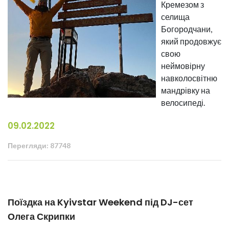
Кремезом з
селища
Богородчани,
який продовжує
свою
неймовірну
навколосвітню
мандрівку на
велосипеді.
09.02.2022
Перегляди: 87748
Поїздка на Kyivstar Weekend під DJ-сет
Олега Скрипки