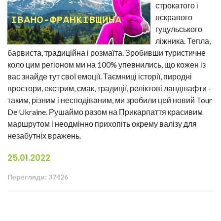
строкатого і
яскравого
гуцульського
ліжника. Тепла,
барвиста, традиційна і розмаїта. Зробивши туристичне
коло цим регіоном ми на 100% упевнились, що кожен із
вас знайде тут свої емоції. Таємниці історії, пиродні
простори, екстрим, смак, традиції, реліктові ландшафти -
таким, різним і несподіваним, ми зробили цей новий Tour
De Ukraine. Рушаймо разом на Прикарпаття красивим
маршрутом і неодмінно прихопіть окрему валізу для
незабутніх вражень.
25.01.2022
Перегляди: 37426