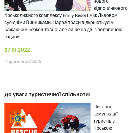
нового
відпочинкового
гірськолижного комплексу Emily Resort між Львовом і
сусідніми Винниками. Наразі траси відкриють усім
бажаючим безкоштовно, але лише на дві з половиною
години.
27.01.2022
Перегляди: 37625
До уваги туристичної спільноти!
Питання
комунікації
туристів з
гірською