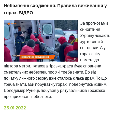
Небезпечні сходження. Правила виживання у
горах. ВІДЕО
За прогнозами
синоптиків,
Україну чекають
хуртовини й
снігопади. А у
горах снігу
намете до
півтора метри. І казкова гірська краса буде сповнена
смертельних небезпек, про які треба знати. Бо від
початку лижного сезону вже сталось кілька драм. То що
треба знати, аби побувати у горах і повернутись живим.
Володимир Рунець побував у рятувальників і розкаже
про приховані небезпеки.
23.01.2022