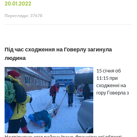
20.01.2022
Перегляди: 37678
Під час сходження на Говерлу загинула
людина
15 січня об
11:15 при
сходженні на
гору Говерла з
Надвірнянського району Івано-Франківської області