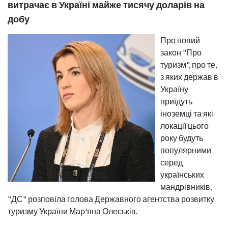
витрачає в Україні майже тисячу доларів на
добу
Про новий
закон "Про
туризм", про те,
з яких держав в
Україну
приїдуть
іноземці та які
локації цього
року будуть
популярними
серед
українських
мандрівників,
"ДС" розповіла голова Державного агентства розвитку
туризму України Мар'яна Олеськів.