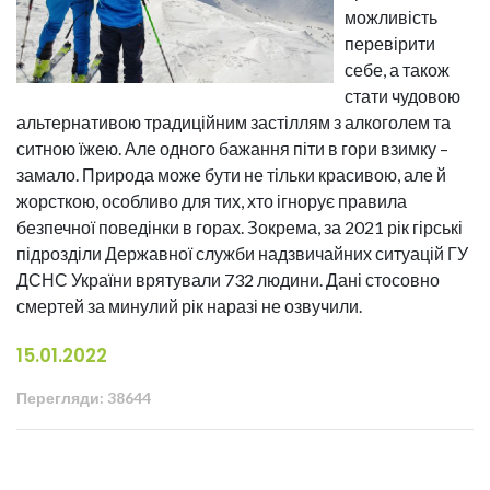
можливість
перевірити
себе, а також
стати чудовою
альтернативою традиційним застіллям з алкоголем та
ситною їжею. Але одного бажання піти в гори взимку –
замало. Природа може бути не тільки красивою, але й
жорсткою, особливо для тих, хто ігнорує правила
безпечної поведінки в горах. Зокрема, за 2021 рік гірські
підрозділи Державної служби надзвичайних ситуацій ГУ
ДСНС України врятували 732 людини. Дані стосовно
смертей за минулий рік наразі не озвучили.
15.01.2022
Перегляди: 38644