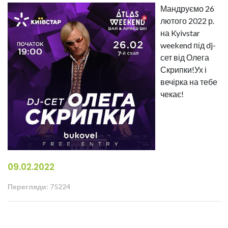
Мандруємо 26
лютого 2022 р.
на Kyivstar
weekend під dj-
сет від Олега
Скрипки!Ух і
вечірка на тебе
чекає!
09.02.2022
Перегляди: 75224