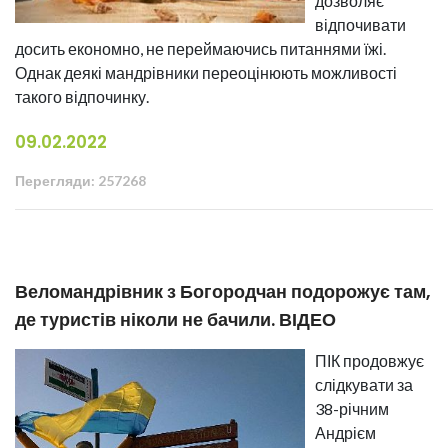
дозволяє
відпочивати
досить економно, не переймаючись питаннями їжі.
Однак деякі мандрівники переоцінюють можливості
такого відпочинку.
09.02.2022
Перегляди: 257268
Веломандрівник з Богородчан подорожує там,
де туристів ніколи не бачили. ВІДЕО
ПІК продовжує
слідкувати за
38-річним
Андрієм