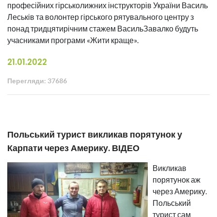
професійних гірськолижних інструкторів України Василь
Леськів та волонтер гірського рятувального центру з
понад тридцятирічним стажем ВасильЗавалко будуть
учасниками програми «Жити краще».
21.01.2022
Перегляди: 37686
Польський турист викликав порятунок у
Карпати через Америку. ВІДЕО
Викликав
порятунок аж
через Америку.
Польський
турист сам