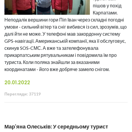
пішов у похід
Карпатами.
Неподалік вершини гори Піп Іван через складні погодні
умови - сильний вітер та сніг вибився із сил, зрозумів, що
далі йти не може. У телефоні мав закордонну систему
GPS-навігації. Американській компанії, яка її обслуговує,
скинув SOS-CМС. А вже та зателефонувала
прикарпатським рятувальникам і повідомила їм про
туриста. Коли поляка знайшли за вказаними
координатами - його вже добряче замело снігом.
20.01.2022
Перегляди: 37119
Мар'яна Олеськів: У середньому турист