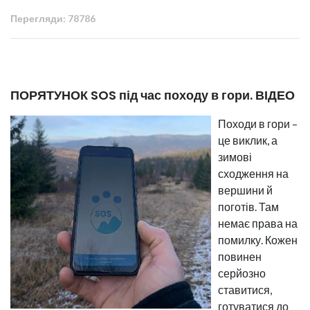
Перегляди: 78786
ПОРЯТУНОК SOS під час походу в гори. ВІДЕО
Походи в гори –
це виклик, а
зимові
сходження на
вершини й
поготів. Там
немає права на
помилку. Кожен
повинен
серйозно
ставитися,
готуватися до