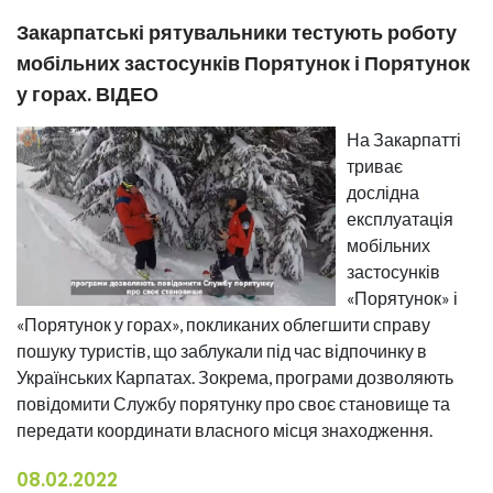
Закарпатські рятувальники тестують роботу
мобільних застосунків Порятунок і Порятунок
у горах. ВІДЕО
На Закарпатті
триває
дослідна
експлуатація
мобільних
застосунків
«Порятунок» і
«Порятунок у горах», покликаних облегшити справу
пошуку туристів, що заблукали під час відпочинку в
Українських Карпатах. Зокрема, програми дозволяють
повідомити Службу порятунку про своє становище та
передати координати власного місця знаходження.
08.02.2022