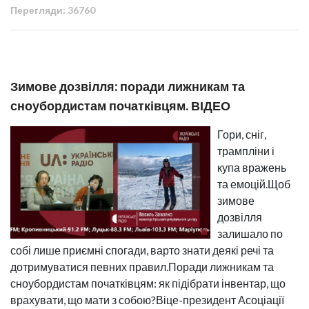
Перегляди: 36760
Зимове дозвілля: поради лижникам та
сноубордистам початківцям. ВІДЕО
Гори, сніг,
трампліни і
купа вражень
та емоцій.Щоб
зимове
дозвілля
залишало по
собі лише приємні спогади, варто знати деякі речі та
дотримуватися певних правил.Поради лижникам та
сноубордистам початківцям: як підібрати інвентар, що
врахувати, що мати з собою?Віце-президент Асоціації