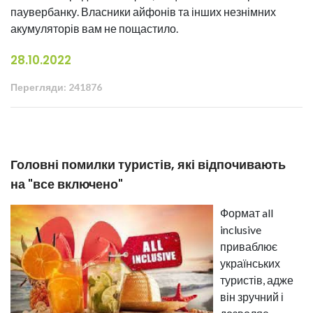
паувербанку. Власники айфонів та інших незнімних
акумуляторів вам не пощастило.
28.10.2022
Перегляди: 241876
Головні помилки туристів, які відпочивають
на "все включено"
Формат all
inclusive
приваблює
українських
туристів, адже
він зручний і