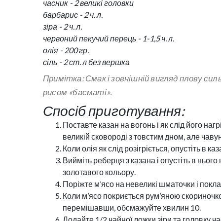
часник - 2 великі головки
барбарис - 2 ч. л.
зіра - 2 ч. л.
червоний пекучий перець - 1-1,5 ч. л.
олія - 200 гр.
сіль - 2 ст. л без вершка
Примітка: Смак і зовнішній вигляд плову сил
рисом
«басматі»
.
Спосіб приготування:
Поставте казан на вогонь і як слід його нагр
великій сковороді з товстим дном, але чав
Коли олія як слід розігріється, опустіть в 
Вийміть реберця з казана і опустіть в ньо
золотавого кольору.
Поріжте м’ясо на невеликі шматочки і покла
Коли м’ясо покриється рум’яною скориночко
перемішавши, обсмажуйте хвилин 10.
Додайте 1/2 чайної ложки зіри та головку ч