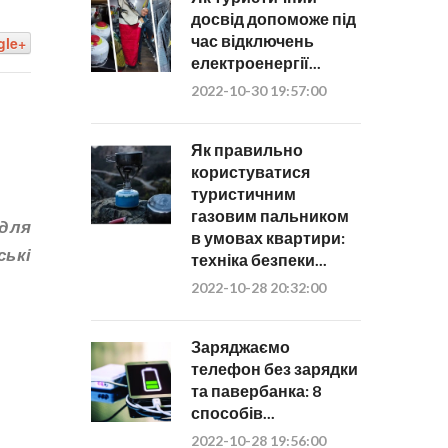
досвід допоможе під
час відключень
gle+
електроенергії...
2022-10-30 19:57:00
Як правильно
користуватися
туристичним
газовим пальником
для
в умовах квартири:
ські
техніка безпеки...
2022-10-28 20:32:00
Заряджаємо
телефон без зарядки
та павербанка: 8
способів...
2022-10-28 19:56:00