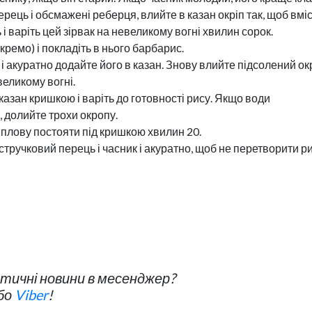
рець і обсмажені реберця, влийте в казан окріп так, щоб вмі
і варіть цей зірвак на невеликому вогні хвилин сорок.
окремо) і покладіть в нього барбарис.
і акуратно додайте його в казан. Знову влийте підсолений окр
великому вогні.
казан кришкою і варіть до готовності рису. Якщо води
, долийте трохи окропу.
е плову постояти під кришкою хвилин 20.
стручковий перець і часник і акуратно, щоб не перетворити р
ичні новини в месенджер?
бо
Viber
!