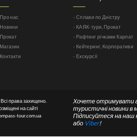
 Про нас
- Сплави по Дністру
 Новини
- КАЯК-тури,
Прокат
 Прокат
- Рафтинг річками Карпат
 Магазин
- Кейтеринг,
Корпоративи
 Контакти
- Екскурсії
Хочете отримувати 
. Всі права захищено.
туристичні новини в 
озміщені на сайті
Підписуйтеся на наш
ompass-tour.com.ua
або
Viber
!