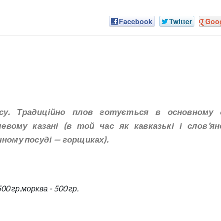
Facebook
Twitter
Goo
су. Традиційно плов готується в основному 
евому казані (в той час як кавказькі і слов'ян
чному посуді — горщиках).
00 гр.
морква - 500 гр.