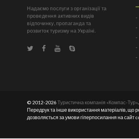
Надаємо послуги з організації та
проведення активних видів
-
відпочинку, пропаганда та
-
розвиток туризму на Україні.
-
-
-
© 2012-2026
Туристична компанія «Компас-Тур»
Передрук та інше використання матеріалів, що р
дозволяється за умови гіперпосилання на сайт c