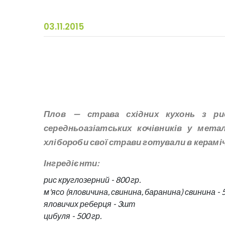
03.11.2015
Плов — страва східних кухонь з ри
середньоазіатських кочівників у метал
хлібороби свої страви готували в керамі
Інгредієнти:
рис круглозерний - 800 гр.
м'ясо (яловичина, свинина, баранина) свинина - 5
яловичих реберця
-
3
шт
цибуля - 500 гр.