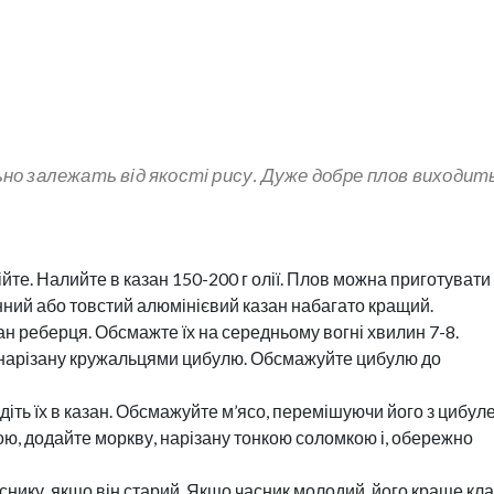
ьно залежать від якості рису. Дуже добре плов виходить
ійте. Налийте в казан 150-200 г олії. Плов можна приготувати 
унний або товстий алюмінієвий казан набагато кращий.
казан реберця. Обсмажте їх на середньому вогні хвилин 7-8.
го нарізану кружальцями цибулю. Обсмажуйте цибулю до
діть їх в казан. Обсмажуйте м’ясо, перемішуючи його з цибул
ю, додайте моркву, нарізану тонкою соломкою і, обережно
аснику, якщо він старий. Якщо часник молодий, його краще кл