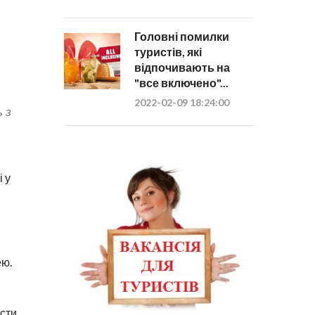
Головні помилки
туристів, які
відпочивають на
"все включено"...
2022-02-09 18:24:00
 з
і у
ею.
асти