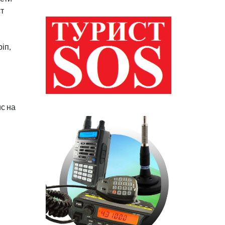
ст
іп,
ис на