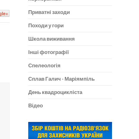
Приватні заходи
gle+
Походи у гори
Школа виживання
Інші фотографії
Спелеологія
Сплав Галич - Маріямпіль
День квадроцикліста
Відео