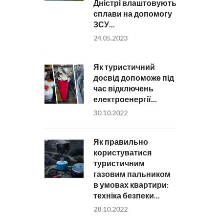
Дністрі влаштовують
сплави на допомогу
ЗСУ...
24.05.2023
Як туристичний
досвід допоможе під
час відключень
електроенергії...
30.10.2022
Як правильно
користуватися
туристичним
газовим пальником
в умовах квартири:
техніка безпеки...
28.10.2022