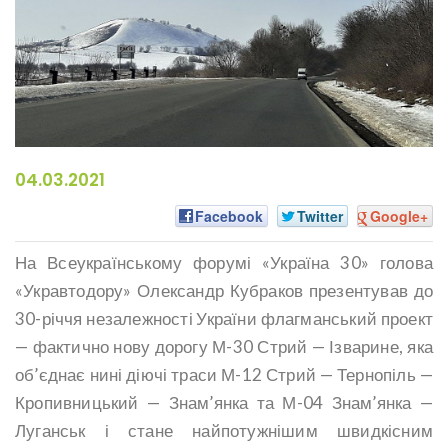
04.03.2021
Facebook
Twitter
Google+
На Всеукраїнському форумі «Україна 30» голова
«Укравтодору» Олександр Кубраков презентував до
30-річчя незалежності України флагманський проект
— фактично нову дорогу М-30 Стрий — Ізварине, яка
об’єднає нині діючі траси М-12 Стрий — Тернопіль —
Кропивницький — Знам’янка та М-04 Знам’янка —
Луганськ і стане найпотужнішим швидкісним