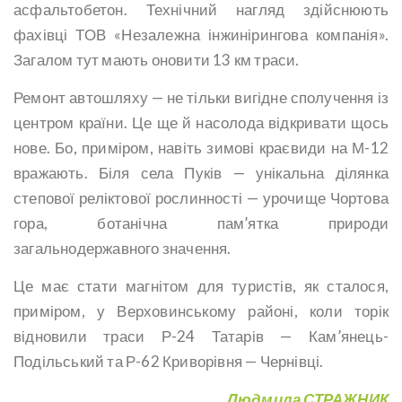
асфальтобетон. Технічний нагляд здійснюють
фахівці ТОВ «Незалежна інжинірингова компанія».
Загалом тут мають оновити 13 км траси.
Ремонт автошляху — не тільки вигідне сполучення із
центром країни. Це ще й насолода відкривати щось
нове. Бо, приміром, навіть зимові краєвиди на М-12
вражають. Біля села Пуків — унікальна ділянка
степової реліктової рослинності — урочище Чортова
гора, ботанічна пам’ятка природи
загальнодержавного значення.
Це має стати магнітом для туристів, як сталося,
приміром, у Верховинському районі, коли торік
відновили траси Р-24 Татарів — Кам’янець-
Подільський та Р-62 Криворівня — Чернівці.
Людмила СТРАЖНИК