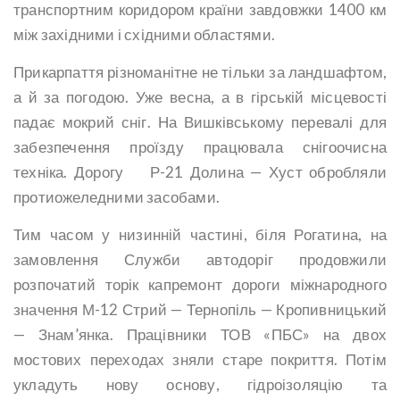
транспортним коридором країни завдовжки 1400 км
між західними і східними областями.
Прикарпаття різноманітне не тільки за ландшафтом,
а й за погодою. Уже весна, а в гірській місцевості
падає мокрий сніг. На Вишківському перевалі для
забезпечення проїзду працювала снігоочисна
техніка. Дорогу Р-21 Долина — Хуст обробляли
протиожеледними засобами.
Тим часом у низинній частині, біля Рогатина, на
замовлення Служби автодоріг продовжили
розпочатий торік капремонт дороги міжнародного
значення М-12 Стрий — Тернопіль — Кропивницький
— Знам’янка. Працівники ТОВ «ПБС» на двох
мостових переходах зняли старе покриття. Потім
укладуть нову основу, гідроізоляцію та