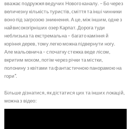
вважає подружжя ведучих Нового каналу. – Бо через
величезну кількість туристів, сміття та інші чинники
воно під загрозою зникнення. А це, між іншим, одне з
найвисокогірніших озер Карпат. Дорога туди
неблизька та екстремальна – багато каміння й
коріння дерев, тому легко можна підвернути ногу.
Але мальовнича – спочатку стежка веде лісом,
вкритим мохом, потім через річки та містки,
полонину з квітами та фантастичною панорамою на
гори”.
Більше дізнатися, як дістатися цих та інших локацій,
можна з відео: