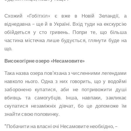
Схожий «Гобітхіл» є вже в Новій Зеландії, а
віднедавна – ще й в Україні. Вхід туди на екскурсію
обійдеться у сто гривень. Попри те, що більша
частина містечка лише будується, глянути буде на
що.
Високогірне озеро «Несамовите»
Така назва озера пов’язана з численними легендами
навколо нього. Одна з них говорить, що у водоймі
заборонено купатися, аби не потривожити душі
вбивць та самогубців. Інша, навпаки, закликає
скупатися незаміжніх дівчат, бо це допоможе їм
знайти свою половинку.
“Побачити на власні очі Несамовите необхідно, –