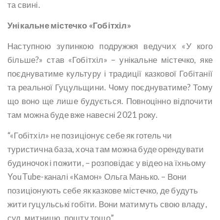
та свині.
Унікальне містечко «Гобітхіл»
Наступною зупинкою подружжя ведучих «У кого
більше?» став «Гобітхіл» – унікальне містечко, яке
поєднуватиме культуру і традиції казкової Гобітанії
та реальної Гуцульщини. Чому поєднуватиме? Тому
що воно ще лише будується. Повноцінно відпочити
там можна буде вже навесні 2021 року.
“«Гобітхіл» не позиціонує себе як готель чи
туристична база, хоча там можна буде орендувати
будиночок і пожити, – розповідає у відео на їхньому
YouTube-каналі «Камон» Ольга Манько. – Вони
позиціонують себе як казкове містечко, де будуть
жити гуцульські гобіти. Вони матимуть свою владу,
суд, митницю, пошту тощо”.