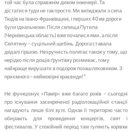
той час була справжнім дивом інженерії. Та
дістатися туди не так просто. Ми виїжджали з села
Тюдів на Івано-Франківщині, і перших 40 км дороги
були ідеальними. Після селища Путила
(Чернівецька область) вже почалися ями, а після
Селятину – суцільний щебінь. Дорога ставала
дедалі гіршою. Незручність полягає також у тому, що
нерідко після дощів ґрунтівку розмиває, тому
найкраще вирушати в подорож позашляховиком. З
приємного – неймовірні краєвиди!”
Не функціонує «Памір» вже багато років – сьогодні
про існування засекреченої радіолокаційної станції
нагадують лише білі кулі. Однак її територію часто
обирають для проведення концертів, свят і
фестивалів. У спокійний період там гуляють корівки