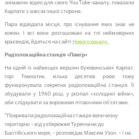
знімаючи відео для свого YouTube-каналу, показали
Карпати з зовсім іншої сторони.
Пара відвідала місця, про існування яких знає не
кожен. І всі вони розташовані на тлі неймовірних
краєвидів, йдеться на сайті
Нового каналу.
Радіолокаційна станція «Памір»
На одній із найвищих вершин буковинських Карпат,
горі Томнатик, кілька десятків років тому
функціонувала секретна радіолокаційна станція. Її
збудували у 1960 році, у розпал «холодної війни»,
аби слідкувати за ворожими літаючими об’єктами.
“Покривала радіолокаційна станція величезну
територію – від узбережжя Туреччини до
Балтійського моря, – розповідає Максим Узол. – І на