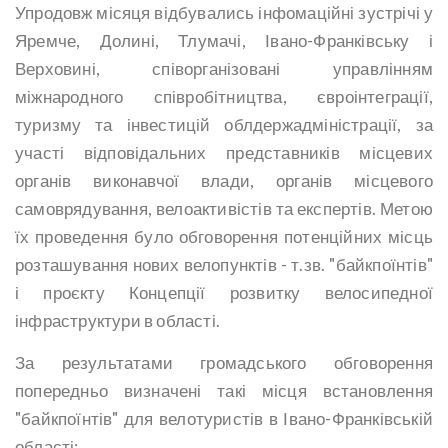
Упродовж місяця відбувались інфомаційні зустрічі у
Яремче, Долині, Тлумачі, Івано-Франківську і
Верховині, співорганізовані управлінням
міжнародного співробітництва, євроінтеграції,
туризму та інвестицій облдержадміністрації, за
участі відповідальних представників місцевих
органів виконавчої влади, органів місцевого
самоврядування, велоактивістів та експертів. Метою
їх проведення було обговорення потенційних місць
розташування нових велопунктів - т.зв. "байкпоїнтів"
і проєкту Концепції розвитку велосипедної
інфраструктури в області.
За результатами громадського обговорення
попередньо визначені такі місця встановлення
"байкпоїнтів" для велотуристів в Івано-Франківській
області: