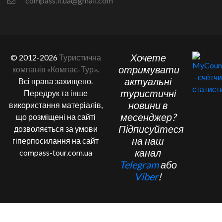
compass.if.ua@gmail.com
Хочете
© 2012-2026
Туристична
отримувати
компанія «Компас-Тур»
.
актуальні
Всі права захищено.
туристичні
Передрук та інше
новини в
використання матеріалів,
месенджер?
що розміщені на сайті
Підписуйтеся
дозволяється за умови
на наш
гіперпосилання на сайт
канал
compass-tour.com.ua
Telegram
або
Viber
!