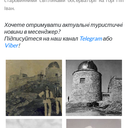
старовинними світлинами обсерваторії на горі Піп
Іван.
Хочете отримувати актуальні туристичні
новини в месенджер?
Підписуйтеся на наш канал
Telegram
або
Viber
!