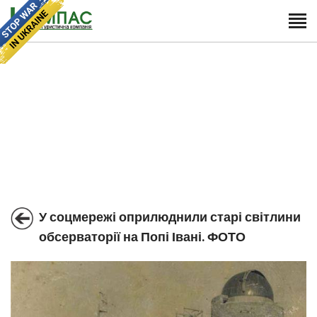
У соцмережі оприлюднили старі світлини
обсерваторії на Попі Івані. ФОТО