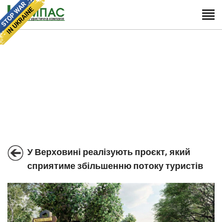
У Верховині реалізують проєкт, який
сприятиме збільшенню потоку туристів