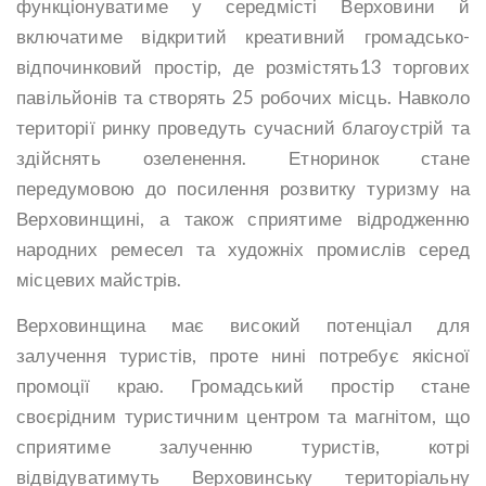
функціонуватиме у середмісті Верховини й
включатиме відкритий креативний громадсько-
відпочинковий простір, де розмістять13 торгових
павільйонів та створять 25 робочих місць. Навколо
території ринку проведуть сучасний благоустрій та
здійснять озеленення. Етноринок стане
передумовою до посилення розвитку туризму на
Верховинщині, а також сприятиме відродженню
народних ремесел та художніх промислів серед
місцевих майстрів.
Верховинщина має високий потенціал для
залучення туристів, проте нині потребує якісної
промоції краю. Громадський простір стане
своєрідним туристичним центром та магнітом, що
сприятиме залученню туристів, котрі
відвідуватимуть Верховинську територіальну