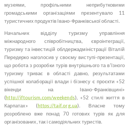
музеями, профільними неприбутковими
громадськими організаціями презентувало 11
туристичних продуктів Івано-Франківської області.
Начальник відділу туризму управління
міжнародного співробітництва, євроінтеграції,
туризму та інвестицій облдержадміністрації Віталій
Передерко наголосив у своєму виступі-презентації,
що робота з розробки турів внутрішнього та в’їзного
туризму триває в області давно, результатами
успішної колаборації влади і бізнесу є проєкти «52
вікенди на Івано-Франківщині»
(
http://iftourism.com/weekends
), «52 стилі життя в
Карпатах» (
https://taif.org.ua
). Власне тому
розроблено вже понад 70 готових турів як для
організованих, так і самодіяльних туристів.