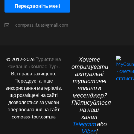
Передзвоніть мені
compass.if.ua@gmail.com
Хочете
© 2012-2026
Туристична
отримувати
компанія «Компас-Тур»
.
актуальні
Всі права захищено.
туристичні
Передрук та інше
новини в
використання матеріалів,
месенджер?
що розміщені на сайті
Підписуйтеся
дозволяється за умови
на наш
гіперпосилання на сайт
канал
compass-tour.com.ua
Telegram
або
Viber
!