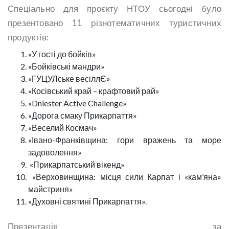
Спеціально для проєкту НТОУ сьогодні було
презентовано 11 різнотематичних туристичних
продуктів:
«У гості до бойків»
«Бойківські мандри»
«ГУЦУЛське весіллЄ»
«Косівський край – крафтовий рай»
«Dniester Active Challenge»
«Дорога смаку Прикарпаття»
«Веселий Космач»
«Івано-Франківщина: гори вражень та море
задоволення»
«Прикарпатський вікенд»
«Верховинщина: місця сили Карпат і «кам’яна»
майстриня»
«Духовні святині Прикарпаття».
Презентація за