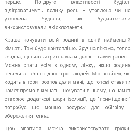
перше. По-друге, властивості будівлі
відіграватимуть велику роль – утеплена чи не
утеплена будівля, які будматеріали
використовували, які склопакети.
Краще ночувати всій родині в одній найменшій
кімнаті. Там буде найтепліше. Зручна піжама, тепла
ковдра, щільно закриті вікна й двері – такий рецепт.
Можна спати усім в одному ліжку, якщо родина
невелика, або по двоє-троє людей. Мої знайомі, які
ходять в гори, розповідали мені, що готові ставити
намет прямо в кімнаті, і ночувати в ньому, бо намет
створює додаткові шари ізоляції, це "приміщення"
потребує ще менше ресурсу для обігріву і
збереження тепла.
Щоб зігрітися, можна використовувати грілки.