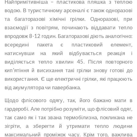
Найпримітивніша – пластикова пляшка з теплою
водою. В туристичному арсеналі є також одноразові
та багаторазові хімічні грілки. Одноразові, при
взаємодії з повітрям, починають віддавати тепло
впродовж 8-12 годин. Багаторазові діють аналогічно:
всередині пакета є пластиковий елемент,
натиснувши на який відбувається реакція і
виділяється тепло хвилин 45. Після повторного
кип’ятіння й висихання такі грілки знову готові до
використання. Є ще електричні грілки, які працюють
від акумулятора чи павербанка.
Щодо флісового одягу, так, його бажано мати в
гардеробі. Але потрібно розуміти, що флісовий одяг,
так само як і так звана термобілизна, покликана не
зігріти, а зберегти й утримати тепло людини
максимальний проміжок часу. Крім того, важлива