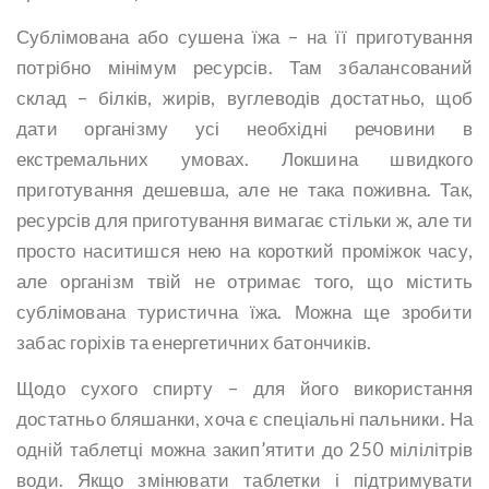
Сублімована або сушена їжа – на її приготування
потрібно мінімум ресурсів. Там збалансований
склад – білків, жирів, вуглеводів достатньо, щоб
дати організму усі необхідні речовини в
екстремальних умовах. Локшина швидкого
приготування дешевша, але не така поживна. Так,
ресурсів для приготування вимагає стільки ж, але ти
просто наситишся нею на короткий проміжок часу,
але організм твій не отримає того, що містить
сублімована туристична їжа. Можна ще зробити
забас горіхів та енергетичних батончиків.
Щодо сухого спирту – для його використання
достатньо бляшанки, хоча є спеціальні пальники. На
одній таблетці можна закип’ятити до 250 мілілітрів
води. Якщо змінювати таблетки і підтримувати