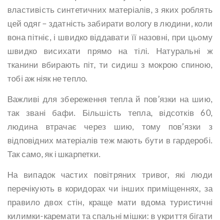
властивість синтетичних матеріалів, з яких роблять
цей одяг – здатність забирати вологу в людини, коли
вона пітніє, і швидко віддавати її назовні, при цьому
швидко висихати прямо на тілі. Натуральні ж
тканини вбирають піт, ти сидиш з мокрою спиною,
тобі аж ніяк не тепло.
Важливі для збереження тепла й пов’язки на шию,
так звані бафи. Більшість тепла, відсотків 60,
людина втрачає через шию, тому пов’язки з
відповідних матеріалів теж мають бути в гардеробі.
Так само, як і шкарпетки.
На випадок частих повітряних тривог, які люди
перечікують в коридорах чи інших приміщеннях, за
правило двох стін, краще мати вдома туристичні
килимки-каремати та спальні мішки: в укриття бігати