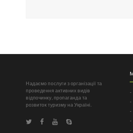
Надаємо послуги з організації та
проведення активних видів
-
відпочинку, пропаганда та
-
розвиток туризму на Україні.
-
-
-