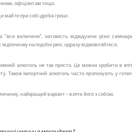
менам, офіціантам тощо.
 майте при собі дрібні гроші.
 "все включено", натомість відвідуючи різні семінар
 відпочинку на подібні речі, одразу відмовляйтеся.
земний алкоголь не так просто. Це можна зробити в елі
оту. Також імпортний алкоголь часто пропонують у готел
починку, найкращий варіант – взяти його з собою.
ичні новини в месенджер?