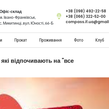
+38 (098) 492-22-58
Офіс-склад
+38 (066) 322-52-00
м. Івано-Франківськ,
compass.if.ua@gmai
с. Микитинці, вул. Юності, 66-Б
и
Прокат
Проживання
Фото
Клуб
 які відпочивають на "все