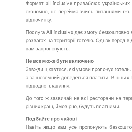
Формат all inclusive приваблює українських
економно, не переймаючись питаннями їжі.
відпочинку.
Послуга All inclusive дає змогу безкоштовно 
розвагах на території готелю. Однак перед в
вам запропонують.
Не все може бути включено
Завжди цікавтеся, які умови пропонує готель
а за іноземний доведеться платити. В інших 
підводне плавання.
До того ж зазвичай не всі ресторани на тер
різних країн, ймовірно, будуть платними.
Подбайте про чайові
Навіть якщо вам усе пропонують безкоштов