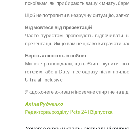
покоївкам, які прибирають вашу кімнату, бар
Щоб не потрапити в незручну ситуацію, завжди
Відмовтеся від презентацій
Часто туристам пропонують відпочивати на
презентації. Якщо вам не цікаво витрачати час
Беріть алкоголь із собою
Ми вже розповідали, що в Єгипті купити іно
готелях, або в Duty free одразу після приль
Ultra all inclusive.
Якщо хочете вживати іноземне спиртне на від
Аліна Рудченко
Редакторка розділу Pets 24 і Відпустка
Хочете отримувати актуальні турист