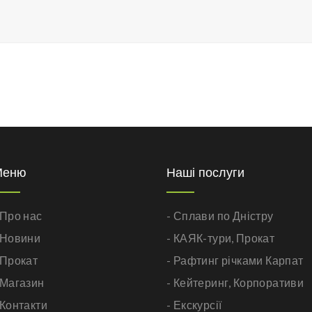
Меню
Наші послуги
 Про нас
- Сплави по Дністру
 Новини
- КАЯК-тури,
Прокат
 Прокат
- Рафтинг річками Карпат
 Магазин
- Кейтеринг,
Корпоративи
 Контакти
- Екскурсії