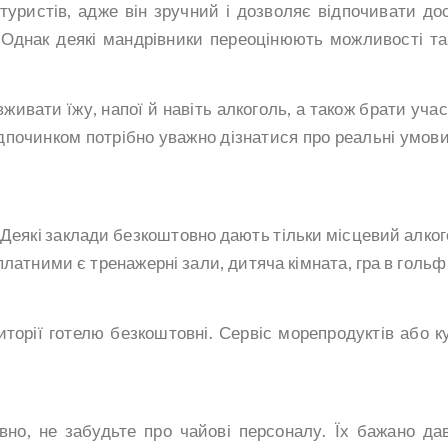
 туристів, адже він зручний і дозволяє відпочивати до
 Однак деякі мандрівники переоцінюють можливості та
вживати їжу, напої й навіть алкоголь, а також брати учас
ідпочинком потрібно уважно дізнатися про реальні умови,
. Деякі заклади безкоштовно дають тільки місцевий алког
платними є тренажерні зали, дитяча кімната, гра в гольф
иторії готелю безкоштовні. Сервіс морепродуктів або к
но, не забудьте про чайові персоналу. Їх бажано да