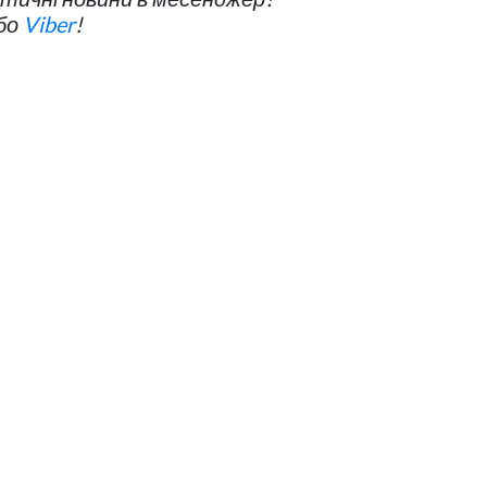
бо
Viber
!