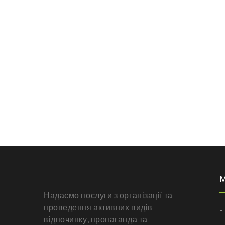
Надаємо послуги з організації та
проведення активних видів
-
відпочинку, пропаганда та