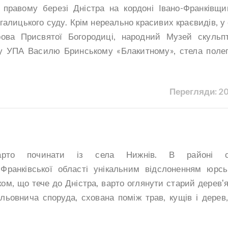
равому березі Дністра на кордоні Івано-Франківщи
 галицького суду. Крім нереально красивих краєвидів, у 
ова Присвятої Богородиці, народний Музей скульп
у УПА Василю Бринському «Блакитному», стела поле
Перегляди: 2
варто починати із села Нижнів. В районі с
-Франківської області унікальним відслоненням юрсь
чком, що тече до Дністра, варто оглянути старий дерев'
льовнича споруда, схована поміж трав, кущів і дерев