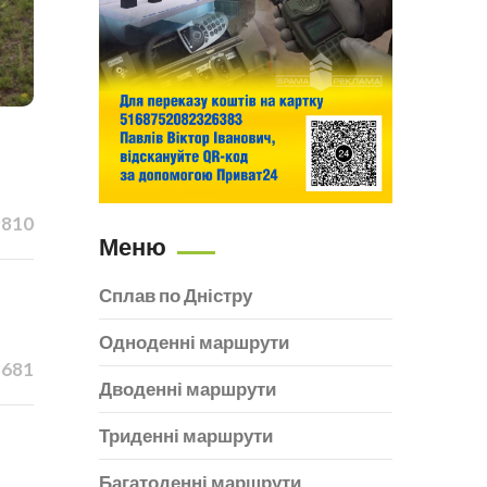
9810
Меню
Сплав по Дністру
Одноденні маршрути
8681
Дводенні маршрути
Триденні маршрути
Багатоденні маршрути