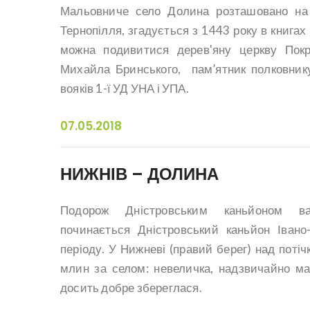
Мальовниче село Долина розташовано на п
Тернопілля, згадується з 1443 року в книгах
можна подивитися дерев'яну церкву Покр
Михайла Бринського, пам’ятник полковник
вояків 1-ї УД УНА і УПА.
07.05.2018
НИЖНІВ – ДОЛИНА
Подорож Дністровським каньйоном 
починається Дністровський каньйон Івано
періоду. У Нижневі (правий берег) над поті
млин за селом: невеличка, надзвичайно ма
досить добре збереглася.