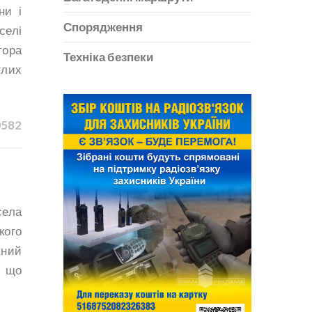
ни і
Спорядження
селі
тора
Техніка безпеки
глих
0582
ела
кого
яний
, що