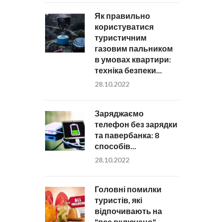
Як правильно
користуватися
туристичним
газовим пальником
в умовах квартири:
техніка безпеки...
28.10.2022
Заряджаємо
телефон без зарядки
та павербанка: 8
способів...
28.10.2022
Головні помилки
туристів, які
відпочивають на
"все включено"...